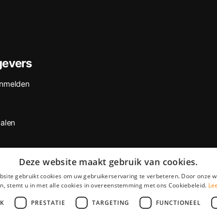
evers
anmelden
talen
Deze website maakt gebruik van cookies.
site gebruikt cookies om uw gebruikerservaring te verbeteren. Door onze w
n, stemt u in met alle cookies in overeenstemming met ons Cookiebeleid.
Le
JK
PRESTATIE
TARGETING
FUNCTIONEEL