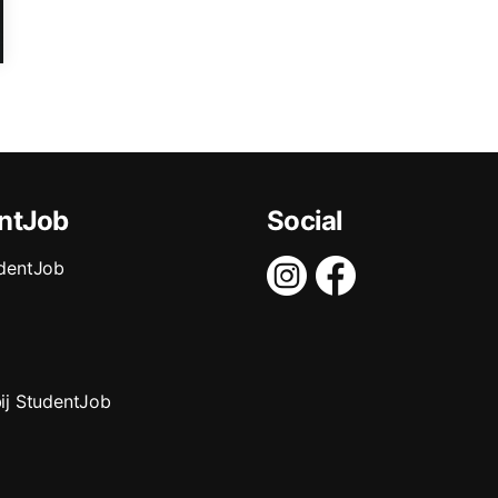
ntJob
Social
dentJob
ij StudentJob