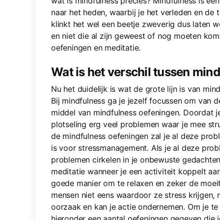
wat is mindfulness precies? Mindfulness is een
naar het heden, waarbij je het verleden en de 
klinkt het wel een beetje zweverig dus laten 
en niet die al zijn geweest of nog moeten kom
oefeningen en meditatie.
Wat is het verschil tussen min
Nu het duidelijk is wat de grote lijn is van m
Bij mindfulness ga je jezelf focussen om van d
middel van mindfulness oefeningen. Doordat je 
plotseling erg veel problemen waar je mee st
de mindfulness oefeningen zal je al deze prob
is voor stressmanagement. Als je al deze prob
problemen cirkelen in je onbewuste gedachten
meditatie wanneer je een activiteit koppelt aan
goede manier om te relaxen en zeker de moei
mensen niet eens waardoor ze stress krijgen,
oorzaak en kan je actie ondernemen. Om je te
hieronder een aantal oefeningen gegeven die 