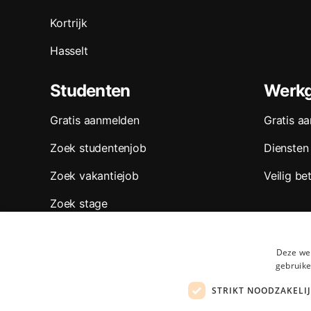
Kortrijk
Hasselt
Studenten
Werkg
Gratis aanmelden
Gratis a
Zoek studentenjob
Diensten
Zoek vakantiejob
Veilig be
Zoek stage
Zoek jobs per regio
Deze web
Zoek jobs per sector
gebruike
Onze partners
STRIKT NOODZAKELI