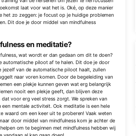
 training van de hersenen om jezelf te herfocussen
toekomst laat voor wat het is. Oké, op deze manier
we het zo zeggen: je focust op je huidige problemen
en. Dit doe je door middel van mindfulness
dfulness en meditatie?
indfulness, wat wordt er dan gedaan om dit te doen?
e automatische piloot af te halen. Dit doe je door
jezelf van de automatische piloot haalt, zullen
ruggelt naar voren komen. Door de begeleiding van
lemen een plekje kunnen geven wat erg belangrijk
lemen nooit een plekje geeft, dan blijven deze
 dat voor erg veel stress zorgt. We spreken van
 een mentale activiteit. Ook meditatie is een hele
te waard om een keer uit te proberen! Vaak weten
 maar door middel van mindfulness kom je achter de
 helpen om te beginnen met mindfulness hebben wij
je vandaag al kan gaan doen!