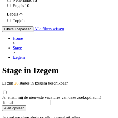
Nederlands
16
Engels
10
Labels
Topjob
Alle filters wissen
Filters Toepassen
Home
>
Stage
>
Izegem
Stage in Izegem
Er zijn
26
stages in Izegem beschikbaar.
Ja, email mij de nieuwste vacatures van deze zoekopdracht!
Alert opslaan
Je kunt vacature-alerts op elk moment uitzetten.