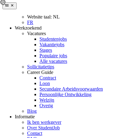
Website taal:
NL
FR
Werkzoekend
Vacatures
Studentenjobs
Vakantiejobs
Stages
Populaire jobs
Alle vacatures
Sollicitatietips
Career Guide
Contract
Loon
Secundaire Arbeidsvoorwaarden
Persoonlijke Ontwikkeling
Welzijn
Overig
Blog
Informatie
Ik ben werkgever
Over StudentJob
Contact