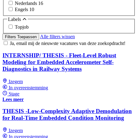
Nederlands
16
Engels
10
Labels
Topjob
Alle filters wissen
Filters Toepassen
Ja, email mij de nieuwste vacatures van deze zoekopdracht!
INTERNSHIP/ THESIS - Fleet-Level Robust
Modeling for Embedded Accelerometer Self-
Diagnostics in Railway Systems
Izegem
In overeenstemming
Stage
Lees meer
THESIS -Low-Complexity Adaptive Demodulation
for Real-Time Embedded Condition Monitoring
Izegem
In overeenstemming