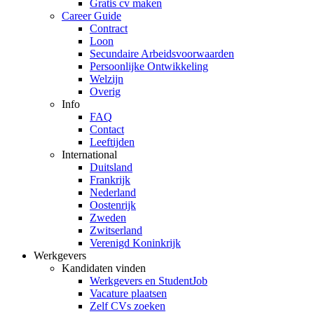
Gratis cv maken
Career Guide
Contract
Loon
Secundaire Arbeidsvoorwaarden
Persoonlijke Ontwikkeling
Welzijn
Overig
Info
FAQ
Contact
Leeftijden
International
Duitsland
Frankrijk
Nederland
Oostenrijk
Zweden
Zwitserland
Verenigd Koninkrijk
Werkgevers
Kandidaten vinden
Werkgevers en StudentJob
Vacature plaatsen
Zelf CVs zoeken