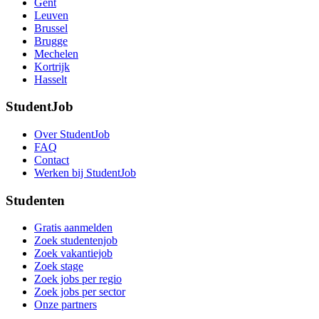
Gent
Leuven
Brussel
Brugge
Mechelen
Kortrijk
Hasselt
StudentJob
Over StudentJob
FAQ
Contact
Werken bij StudentJob
Studenten
Gratis aanmelden
Zoek studentenjob
Zoek vakantiejob
Zoek stage
Zoek jobs per regio
Zoek jobs per sector
Onze partners