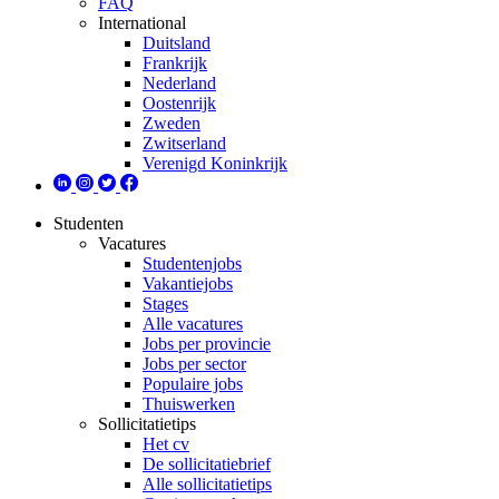
FAQ
International
Duitsland
Frankrijk
Nederland
Oostenrijk
Zweden
Zwitserland
Verenigd Koninkrijk
Studenten
Vacatures
Studentenjobs
Vakantiejobs
Stages
Alle vacatures
Jobs per provincie
Jobs per sector
Populaire jobs
Thuiswerken
Sollicitatietips
Het cv
De sollicitatiebrief
Alle sollicitatietips