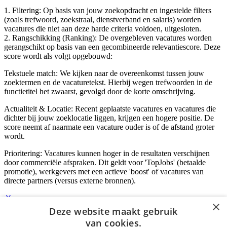
1. Filtering: Op basis van jouw zoekopdracht en ingestelde filters
(zoals trefwoord, zoekstraal, dienstverband en salaris) worden
vacatures die niet aan deze harde criteria voldoen, uitgesloten.
2. Rangschikking (Ranking): De overgebleven vacatures worden
gerangschikt op basis van een gecombineerde relevantiescore. Deze
score wordt als volgt opgebouwd:
Tekstuele match: We kijken naar de overeenkomst tussen jouw
zoektermen en de vacaturetekst. Hierbij wegen trefwoorden in de
functietitel het zwaarst, gevolgd door de korte omschrijving.
Actualiteit & Locatie: Recent geplaatste vacatures en vacatures die
dichter bij jouw zoeklocatie liggen, krijgen een hogere positie. De
score neemt af naarmate een vacature ouder is of de afstand groter
wordt.
Prioritering: Vacatures kunnen hoger in de resultaten verschijnen
door commerciële afspraken. Dit geldt voor 'TopJobs' (betaalde
promotie), werkgevers met een actieve 'boost' of vacatures van
directe partners (versus externe bronnen).
×
Deze website maakt gebruik
Inloggen als bedrijf
van cookies.