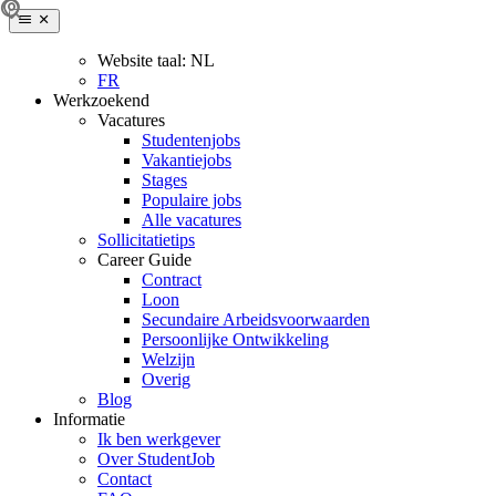
Website taal:
NL
FR
Werkzoekend
Vacatures
Studentenjobs
Vakantiejobs
Stages
Populaire jobs
Alle vacatures
Sollicitatietips
Career Guide
Contract
Loon
Secundaire Arbeidsvoorwaarden
Persoonlijke Ontwikkeling
Welzijn
Overig
Blog
Informatie
Ik ben werkgever
Over StudentJob
Contact