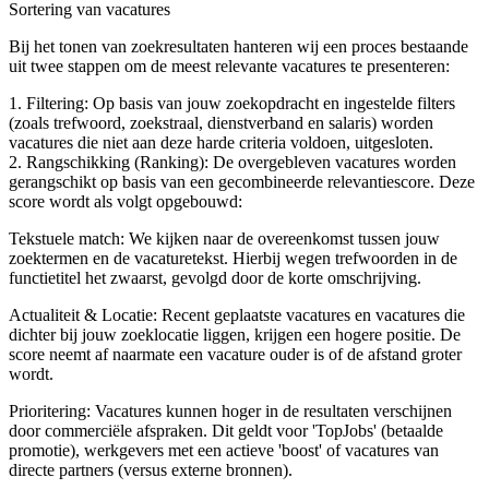
Sortering van vacatures
Bij het tonen van zoekresultaten hanteren wij een proces bestaande
uit twee stappen om de meest relevante vacatures te presenteren:
1. Filtering: Op basis van jouw zoekopdracht en ingestelde filters
(zoals trefwoord, zoekstraal, dienstverband en salaris) worden
vacatures die niet aan deze harde criteria voldoen, uitgesloten.
2. Rangschikking (Ranking): De overgebleven vacatures worden
gerangschikt op basis van een gecombineerde relevantiescore. Deze
score wordt als volgt opgebouwd:
Tekstuele match: We kijken naar de overeenkomst tussen jouw
zoektermen en de vacaturetekst. Hierbij wegen trefwoorden in de
functietitel het zwaarst, gevolgd door de korte omschrijving.
Actualiteit & Locatie: Recent geplaatste vacatures en vacatures die
dichter bij jouw zoeklocatie liggen, krijgen een hogere positie. De
score neemt af naarmate een vacature ouder is of de afstand groter
wordt.
Prioritering: Vacatures kunnen hoger in de resultaten verschijnen
door commerciële afspraken. Dit geldt voor 'TopJobs' (betaalde
promotie), werkgevers met een actieve 'boost' of vacatures van
directe partners (versus externe bronnen).