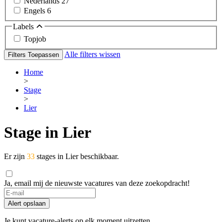
Nederlands
27
Engels
6
Labels
Topjob
Alle filters wissen
Filters Toepassen
Home
>
Stage
>
Lier
Stage in Lier
Er zijn
33
stages in Lier beschikbaar.
Ja, email mij de nieuwste vacatures van deze zoekopdracht!
Alert opslaan
Je kunt vacature-alerts op elk moment uitzetten.