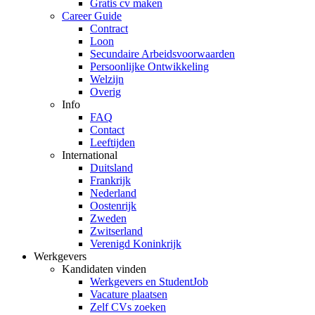
Gratis cv maken
Career Guide
Contract
Loon
Secundaire Arbeidsvoorwaarden
Persoonlijke Ontwikkeling
Welzijn
Overig
Info
FAQ
Contact
Leeftijden
International
Duitsland
Frankrijk
Nederland
Oostenrijk
Zweden
Zwitserland
Verenigd Koninkrijk
Werkgevers
Kandidaten vinden
Werkgevers en StudentJob
Vacature plaatsen
Zelf CVs zoeken