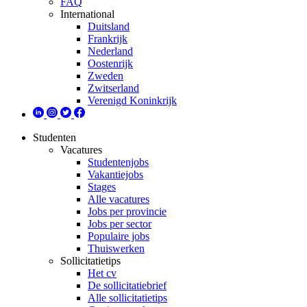
FAQ
International
Duitsland
Frankrijk
Nederland
Oostenrijk
Zweden
Zwitserland
Verenigd Koninkrijk
Studenten
Vacatures
Studentenjobs
Vakantiejobs
Stages
Alle vacatures
Jobs per provincie
Jobs per sector
Populaire jobs
Thuiswerken
Sollicitatietips
Het cv
De sollicitatiebrief
Alle sollicitatietips