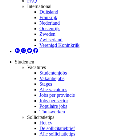
FAQ
International
Duitsland
Frankrijk
Nederland
Oostenrijk
Zweden
Zwitserland
Verenigd Koninkrijk
Studenten
Vacatures
Studentenjobs
Vakantiejobs
Stages
Alle vacatures
Jobs per provincie
Jobs per sector
Populaire jobs
Thuiswerken
Sollicitatietips
Het cv
De sollicitatiebrief
Alle sollicitatietips