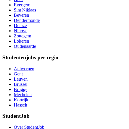
Evergem
Sint Niklaas
Beveren
Dendermonde
Deinze
Ninove
Zottegem
Lokeren
Oudenaarde
Studentenjobs per regio
Antwerpen
Gent
Leuven
Brussel
Brugge
Mechelen
Kortrijk
Hasselt
StudentJob
Over StudentJob