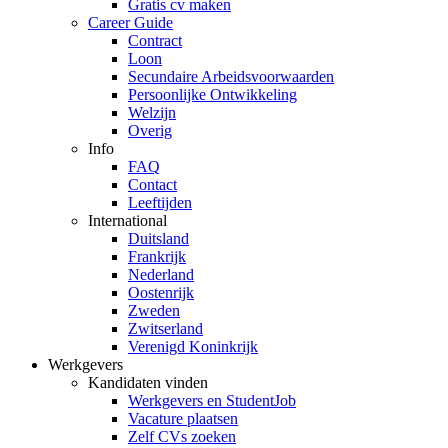
Gratis cv maken
Career Guide
Contract
Loon
Secundaire Arbeidsvoorwaarden
Persoonlijke Ontwikkeling
Welzijn
Overig
Info
FAQ
Contact
Leeftijden
International
Duitsland
Frankrijk
Nederland
Oostenrijk
Zweden
Zwitserland
Verenigd Koninkrijk
Werkgevers
Kandidaten vinden
Werkgevers en StudentJob
Vacature plaatsen
Zelf CVs zoeken