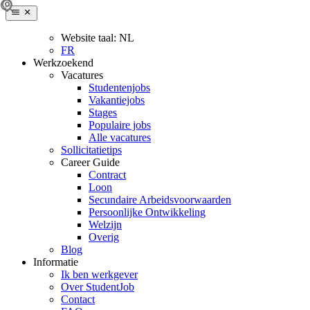
Website taal:
NL
FR
Werkzoekend
Vacatures
Studentenjobs
Vakantiejobs
Stages
Populaire jobs
Alle vacatures
Sollicitatietips
Career Guide
Contract
Loon
Secundaire Arbeidsvoorwaarden
Persoonlijke Ontwikkeling
Welzijn
Overig
Blog
Informatie
Ik ben werkgever
Over StudentJob
Contact