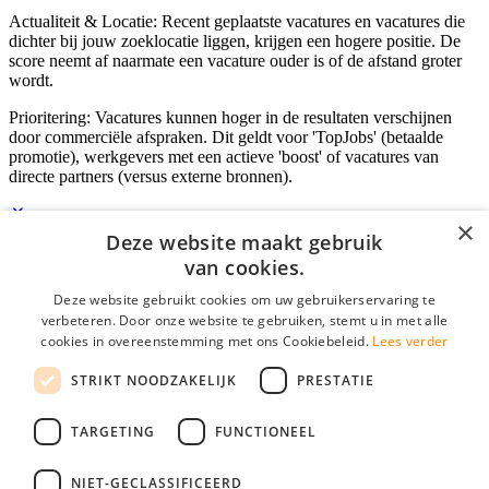
Actualiteit & Locatie: Recent geplaatste vacatures en vacatures die
dichter bij jouw zoeklocatie liggen, krijgen een hogere positie. De
score neemt af naarmate een vacature ouder is of de afstand groter
wordt.
Prioritering: Vacatures kunnen hoger in de resultaten verschijnen
door commerciële afspraken. Dit geldt voor 'TopJobs' (betaalde
promotie), werkgevers met een actieve 'boost' of vacatures van
directe partners (versus externe bronnen).
×
Deze website maakt gebruik
Inloggen als bedrijf
van cookies.
Deze website gebruikt cookies om uw gebruikerservaring te
E-mail
*
verbeteren. Door onze website te gebruiken, stemt u in met alle
cookies in overeenstemming met ons Cookiebeleid.
Lees verder
Wachtwoord
STRIKT NOODZAKELIJK
PRESTATIE
login gegevens onthouden
Wachtwoord vergeten?
login
TARGETING
FUNCTIONEEL
Bedrijf aanmelden
NIET-GECLASSIFICEERD