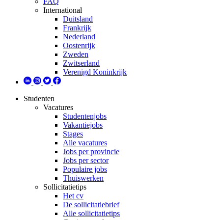
FAQ
International
Duitsland
Frankrijk
Nederland
Oostenrijk
Zweden
Zwitserland
Verenigd Koninkrijk
Studenten
Vacatures
Studentenjobs
Vakantiejobs
Stages
Alle vacatures
Jobs per provincie
Jobs per sector
Populaire jobs
Thuiswerken
Sollicitatietips
Het cv
De sollicitatiebrief
Alle sollicitatietips