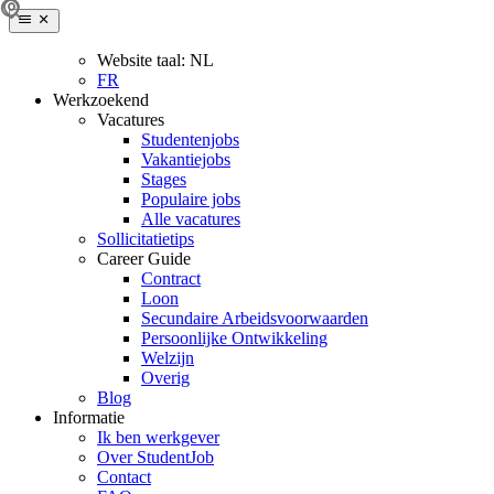
Website taal:
NL
FR
Werkzoekend
Vacatures
Studentenjobs
Vakantiejobs
Stages
Populaire jobs
Alle vacatures
Sollicitatietips
Career Guide
Contract
Loon
Secundaire Arbeidsvoorwaarden
Persoonlijke Ontwikkeling
Welzijn
Overig
Blog
Informatie
Ik ben werkgever
Over StudentJob
Contact