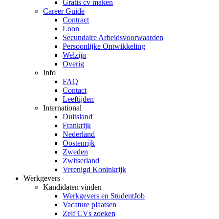
Gratis cv maken
Career Guide
Contract
Loon
Secundaire Arbeidsvoorwaarden
Persoonlijke Ontwikkeling
Welzijn
Overig
Info
FAQ
Contact
Leeftijden
International
Duitsland
Frankrijk
Nederland
Oostenrijk
Zweden
Zwitserland
Verenigd Koninkrijk
Werkgevers
Kandidaten vinden
Werkgevers en StudentJob
Vacature plaatsen
Zelf CVs zoeken