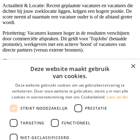
Actualiteit & Locatie: Recent geplaatste vacatures en vacatures die
dichter bij jouw zoeklocatie liggen, krijgen een hogere positie. De
score neemt af naarmate een vacature ouder is of de afstand groter
wordt.
Prioritering: Vacatures kunnen hoger in de resultaten verschijnen
door commerciële afspraken. Dit geldt voor 'TopJobs' (betaalde
promotie), werkgevers met een actieve 'boost' of vacatures van
directe partners (versus externe bronnen).
×
Deze website maakt gebruik
Inloggen als bedrijf
van cookies.
Deze website gebruikt cookies om uw gebruikerservaring te
E-mail
*
verbeteren. Door onze website te gebruiken, stemt u in met alle
cookies in overeenstemming met ons Cookiebeleid.
Lees verder
Wachtwoord
STRIKT NOODZAKELIJK
PRESTATIE
login gegevens onthouden
Wachtwoord vergeten?
login
TARGETING
FUNCTIONEEL
Bedrijf aanmelden
NIET-GECLASSIFICEERD