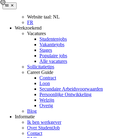
Website taal:
NL
FR
Werkzoekend
Vacatures
Studentenjobs
Vakantiejobs
Stages
Populaire jobs
Alle vacatures
Sollicitatietips
Career Guide
Contract
Loon
Secundaire Arbeidsvoorwaarden
Persoonlijke Ontwikkeling
Welzijn
Overig
Blog
Informatie
Ik ben werkgever
Over StudentJob
Contact