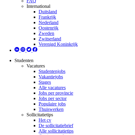
FAQ
International
Duitsland
Frankrijk
Nederland
Oostenrijk
Zweden
Zwitserland
Verenigd Koninkrijk
Studenten
Vacatures
Studentenjobs
Vakantiejobs
Stages
Alle vacatures
Jobs per provincie
Jobs per sector
Populaire jobs
Thuiswerken
Sollicitatietips
Het cv
De sollicitatiebrief
Alle sollicitatietips