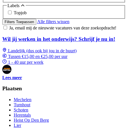
Labels
Topjob
Alle filters wissen
Filters Toepassen
Ja, email mij de nieuwste vacatures van deze zoekopdracht!
Wil jij werken in het onderwijs? Schrijf je nu in!
Landelijk (dus ook bij jou in de buurt)
Tussen €15,00 en €25,00 per uur
1 - 40 uur per week
Lees meer
Plaatsen
Mechelen
Turnhout
Schoten
Herentals
Heist Op Den Berg
Lier