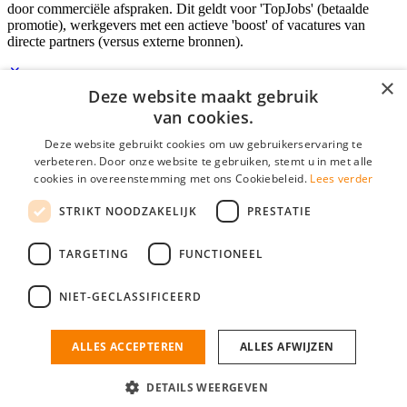
door commerciële afspraken. Dit geldt voor 'TopJobs' (betaalde
promotie), werkgevers met een actieve 'boost' of vacatures van
directe partners (versus externe bronnen).
×
Deze website maakt gebruik
Inloggen als bedrijf
van cookies.
Deze website gebruikt cookies om uw gebruikerservaring te
E-mail
*
verbeteren. Door onze website te gebruiken, stemt u in met alle
cookies in overeenstemming met ons Cookiebeleid.
Lees verder
Wachtwoord
STRIKT NOODZAKELIJK
PRESTATIE
login gegevens onthouden
Wachtwoord vergeten?
login
TARGETING
FUNCTIONEEL
Bedrijf aanmelden
NIET-GECLASSIFICEERD
Na het aanmelden kun je meteen je vacature plaatsen en heb je je
nieuwe collega/werknemer zo gevonden!
ALLES ACCEPTEREN
ALLES AFWIJZEN
Heb je nog geen gratis bedrijfsprofiel?
DETAILS WEERGEVEN
Bedrijf aanmelden