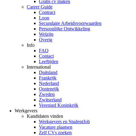
Gratis cv maken
Career Guide
Contract
Loon
Secundaire Arbeidsvoorwaarden
Persoonlijke Ontwikkeling
Welzijn
Overig
Info
FAQ
Contact
Leeftijden
International
Duitsland
Frankrijk
Nederland
Oostenrijk
Zweden
Zwitserland
Verenigd Koninkrijk
Werkgevers
Kandidaten vinden
Werkgevers en StudentJob
Vacature plaatsen
Zelf CVs zoeken