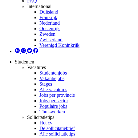
FAQ
International
Duitsland
Frankrijk
Nederland
Oostenrijk
Zweden
Zwitserland
Verenigd Koninkrijk
Studenten
Vacatures
Studentenjobs
Vakantiejobs
Stages
Alle vacatures
Jobs per provincie
Jobs per sector
Populaire jobs
Thuiswerken
Sollicitatietips
Het cv
De sollicitatiebrief
Alle sollicitatietips