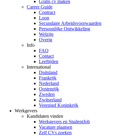
Gratis cv maken
Career Guide
Contract
Loon
Secundaire Arbeidsvoorwaarden
Persoonlijke Ontwikkeling
Welzijn
Overig
Info
FAQ
Contact
Leeftijden
International
Duitsland
Frankrijk
Nederland
Oostenrijk
Zweden
Zwitserland
Verenigd Koninkrijk
Werkgevers
Kandidaten vinden
Werkgevers en StudentJob
Vacature plaatsen
Zelf CVs zoeken