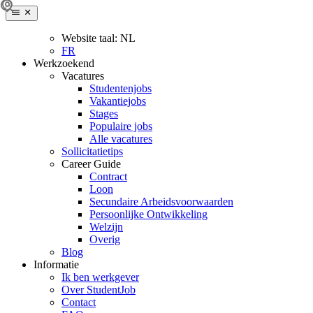
Website taal:
NL
FR
Werkzoekend
Vacatures
Studentenjobs
Vakantiejobs
Stages
Populaire jobs
Alle vacatures
Sollicitatietips
Career Guide
Contract
Loon
Secundaire Arbeidsvoorwaarden
Persoonlijke Ontwikkeling
Welzijn
Overig
Blog
Informatie
Ik ben werkgever
Over StudentJob
Contact