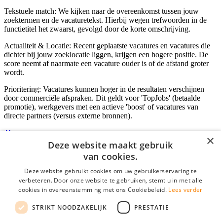
Tekstuele match: We kijken naar de overeenkomst tussen jouw
zoektermen en de vacaturetekst. Hierbij wegen trefwoorden in de
functietitel het zwaarst, gevolgd door de korte omschrijving.
Actualiteit & Locatie: Recent geplaatste vacatures en vacatures die
dichter bij jouw zoeklocatie liggen, krijgen een hogere positie. De
score neemt af naarmate een vacature ouder is of de afstand groter
wordt.
Prioritering: Vacatures kunnen hoger in de resultaten verschijnen
door commerciële afspraken. Dit geldt voor 'TopJobs' (betaalde
promotie), werkgevers met een actieve 'boost' of vacatures van
directe partners (versus externe bronnen).
×
Deze website maakt gebruik
Inloggen als bedrijf
van cookies.
Deze website gebruikt cookies om uw gebruikerservaring te
E-mail
*
verbeteren. Door onze website te gebruiken, stemt u in met alle
cookies in overeenstemming met ons Cookiebeleid.
Lees verder
Wachtwoord
STRIKT NOODZAKELIJK
PRESTATIE
login gegevens onthouden
Wachtwoord vergeten?