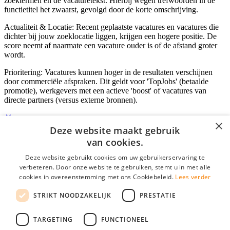
zoektermen en de vacaturetekst. Hierbij wegen trefwoorden in de
functietitel het zwaarst, gevolgd door de korte omschrijving.
Actualiteit & Locatie: Recent geplaatste vacatures en vacatures die
dichter bij jouw zoeklocatie liggen, krijgen een hogere positie. De
score neemt af naarmate een vacature ouder is of de afstand groter
wordt.
Prioritering: Vacatures kunnen hoger in de resultaten verschijnen
door commerciële afspraken. Dit geldt voor 'TopJobs' (betaalde
promotie), werkgevers met een actieve 'boost' of vacatures van
directe partners (versus externe bronnen).
×
Deze website maakt gebruik
Inloggen als bedrijf
van cookies.
Deze website gebruikt cookies om uw gebruikerservaring te
E-mail
*
verbeteren. Door onze website te gebruiken, stemt u in met alle
cookies in overeenstemming met ons Cookiebeleid.
Lees verder
Wachtwoord
STRIKT NOODZAKELIJK
PRESTATIE
login gegevens onthouden
Wachtwoord vergeten?
login
TARGETING
FUNCTIONEEL