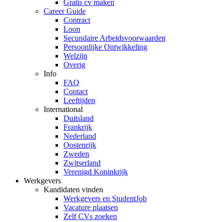
Gratis cv maken
Career Guide
Contract
Loon
Secundaire Arbeidsvoorwaarden
Persoonlijke Ontwikkeling
Welzijn
Overig
Info
FAQ
Contact
Leeftijden
International
Duitsland
Frankrijk
Nederland
Oostenrijk
Zweden
Zwitserland
Verenigd Koninkrijk
Werkgevers
Kandidaten vinden
Werkgevers en StudentJob
Vacature plaatsen
Zelf CVs zoeken