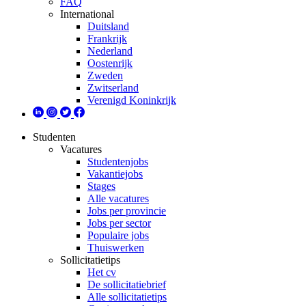
FAQ
International
Duitsland
Frankrijk
Nederland
Oostenrijk
Zweden
Zwitserland
Verenigd Koninkrijk
Studenten
Vacatures
Studentenjobs
Vakantiejobs
Stages
Alle vacatures
Jobs per provincie
Jobs per sector
Populaire jobs
Thuiswerken
Sollicitatietips
Het cv
De sollicitatiebrief
Alle sollicitatietips