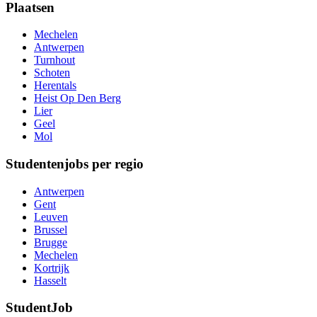
Plaatsen
Mechelen
Antwerpen
Turnhout
Schoten
Herentals
Heist Op Den Berg
Lier
Geel
Mol
Studentenjobs per regio
Antwerpen
Gent
Leuven
Brussel
Brugge
Mechelen
Kortrijk
Hasselt
StudentJob