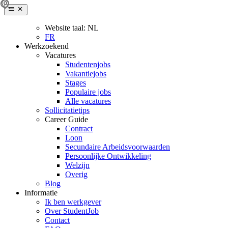
Website taal:
NL
FR
Werkzoekend
Vacatures
Studentenjobs
Vakantiejobs
Stages
Populaire jobs
Alle vacatures
Sollicitatietips
Career Guide
Contract
Loon
Secundaire Arbeidsvoorwaarden
Persoonlijke Ontwikkeling
Welzijn
Overig
Blog
Informatie
Ik ben werkgever
Over StudentJob
Contact