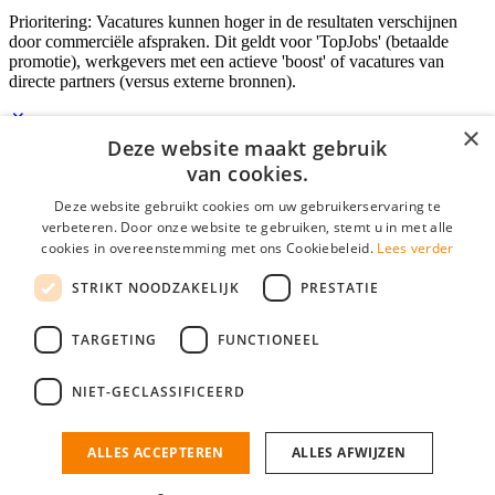
Prioritering: Vacatures kunnen hoger in de resultaten verschijnen
door commerciële afspraken. Dit geldt voor 'TopJobs' (betaalde
promotie), werkgevers met een actieve 'boost' of vacatures van
directe partners (versus externe bronnen).
×
Deze website maakt gebruik
Inloggen als bedrijf
van cookies.
Deze website gebruikt cookies om uw gebruikerservaring te
E-mail
*
verbeteren. Door onze website te gebruiken, stemt u in met alle
cookies in overeenstemming met ons Cookiebeleid.
Lees verder
Wachtwoord
STRIKT NOODZAKELIJK
PRESTATIE
login gegevens onthouden
Wachtwoord vergeten?
login
TARGETING
FUNCTIONEEL
Bedrijf aanmelden
NIET-GECLASSIFICEERD
Na het aanmelden kun je meteen je vacature plaatsen en heb je je
nieuwe collega/werknemer zo gevonden!
ALLES ACCEPTEREN
ALLES AFWIJZEN
Heb je nog geen gratis bedrijfsprofiel?