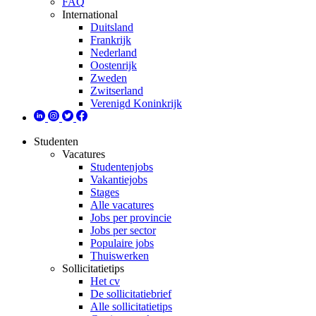
FAQ
International
Duitsland
Frankrijk
Nederland
Oostenrijk
Zweden
Zwitserland
Verenigd Koninkrijk
Studenten
Vacatures
Studentenjobs
Vakantiejobs
Stages
Alle vacatures
Jobs per provincie
Jobs per sector
Populaire jobs
Thuiswerken
Sollicitatietips
Het cv
De sollicitatiebrief
Alle sollicitatietips