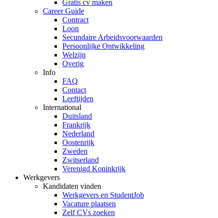
Gratis cv maken
Career Guide
Contract
Loon
Secundaire Arbeidsvoorwaarden
Persoonlijke Ontwikkeling
Welzijn
Overig
Info
FAQ
Contact
Leeftijden
International
Duitsland
Frankrijk
Nederland
Oostenrijk
Zweden
Zwitserland
Verenigd Koninkrijk
Werkgevers
Kandidaten vinden
Werkgevers en StudentJob
Vacature plaatsen
Zelf CVs zoeken