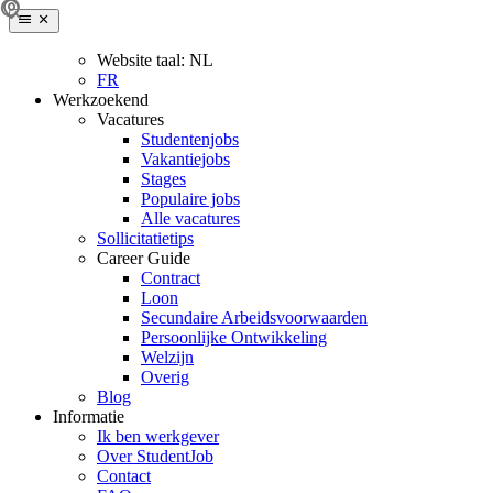
Website taal:
NL
FR
Werkzoekend
Vacatures
Studentenjobs
Vakantiejobs
Stages
Populaire jobs
Alle vacatures
Sollicitatietips
Career Guide
Contract
Loon
Secundaire Arbeidsvoorwaarden
Persoonlijke Ontwikkeling
Welzijn
Overig
Blog
Informatie
Ik ben werkgever
Over StudentJob
Contact