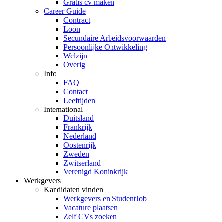
Gratis cv maken
Career Guide
Contract
Loon
Secundaire Arbeidsvoorwaarden
Persoonlijke Ontwikkeling
Welzijn
Overig
Info
FAQ
Contact
Leeftijden
International
Duitsland
Frankrijk
Nederland
Oostenrijk
Zweden
Zwitserland
Verenigd Koninkrijk
Werkgevers
Kandidaten vinden
Werkgevers en StudentJob
Vacature plaatsen
Zelf CVs zoeken