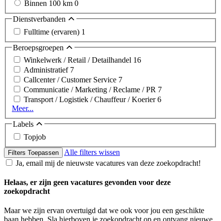
Binnen 100 km
0
Dienstverbanden
Fulltime (ervaren)
1
Beroepsgroepen
Winkelwerk / Retail / Detailhandel
16
Administratief
7
Callcenter / Customer Service
7
Communicatie / Marketing / Reclame / PR
7
Transport / Logistiek / Chauffeur / Koerier
6
Meer...
Labels
Topjob
Alle filters wissen
Filters Toepassen
Ja, email mij de nieuwste vacatures van deze zoekopdracht!
Helaas, er zijn geen vacatures gevonden voor deze
zoekopdracht
Maar we zijn ervan overtuigd dat we ook voor jou een geschikte
baan hebben. Sla hierboven je zoekopdracht op en ontvang nieuwe