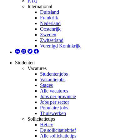
FAQ
International
Duitsland
Frankrijk
Nederland
Oostenrijk
Zweden
Zwitserland
Verenigd Koninkrijk
Studenten
Vacatures
Studentenjobs
Vakantiejobs
Stages
Alle vacatures
Jobs per provincie
Jobs per sector
Populaire jobs
Thuiswerken
Sollicitatietips
Het cv
De sollicitatiebrief
Alle sollicitatietips