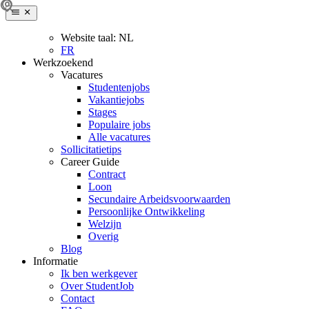
Website taal:
NL
FR
Werkzoekend
Vacatures
Studentenjobs
Vakantiejobs
Stages
Populaire jobs
Alle vacatures
Sollicitatietips
Career Guide
Contract
Loon
Secundaire Arbeidsvoorwaarden
Persoonlijke Ontwikkeling
Welzijn
Overig
Blog
Informatie
Ik ben werkgever
Over StudentJob
Contact