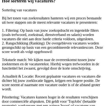
Hoe sorteren wij vacatures?
Sortering van vacatures
Bij het tonen van zoekresultaten hanteren wij een proces bestaande
uit twee stappen om de meest relevante vacatures te presenteren:
1. Filtering: Op basis van jouw zoekopdracht en ingestelde filters
(zoals trefwoord, zoekstraal, dienstverband en salaris) worden
vacatures die niet aan deze harde criteria voldoen, uitgesloten.
2. Rangschikking (Ranking): De overgebleven vacatures worden
gerangschikt op basis van een gecombineerde relevantiescore. Deze
score wordt als volgt opgebouwd:
Tekstuele match: We kijken naar de overeenkomst tussen jouw
zoektermen en de vacaturetekst. Hierbij wegen trefwoorden in de
functietitel het zwaarst, gevolgd door de korte omschrijving.
Actualiteit & Locatie: Recent geplaatste vacatures en vacatures die
dichter bij jouw zoeklocatie liggen, krijgen een hogere positie. De
score neemt af naarmate een vacature ouder is of de afstand groter
wordt.
Prioritering: Vacatures kunnen hoger in de resultaten verschijnen
door commerciële afspraken. Dit geldt voor 'TopJobs' (betaalde
promotie), werkgevers met een actieve 'boost' of vacatures van