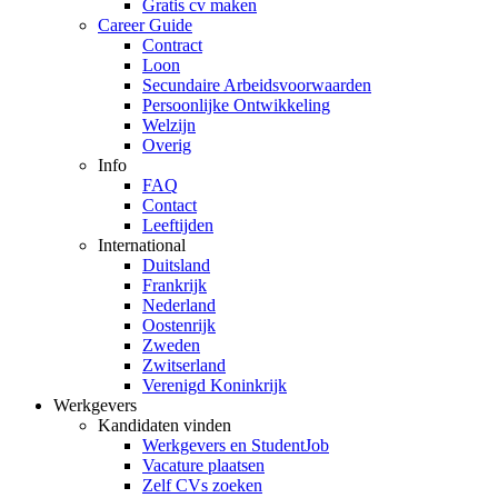
Gratis cv maken
Career Guide
Contract
Loon
Secundaire Arbeidsvoorwaarden
Persoonlijke Ontwikkeling
Welzijn
Overig
Info
FAQ
Contact
Leeftijden
International
Duitsland
Frankrijk
Nederland
Oostenrijk
Zweden
Zwitserland
Verenigd Koninkrijk
Werkgevers
Kandidaten vinden
Werkgevers en StudentJob
Vacature plaatsen
Zelf CVs zoeken