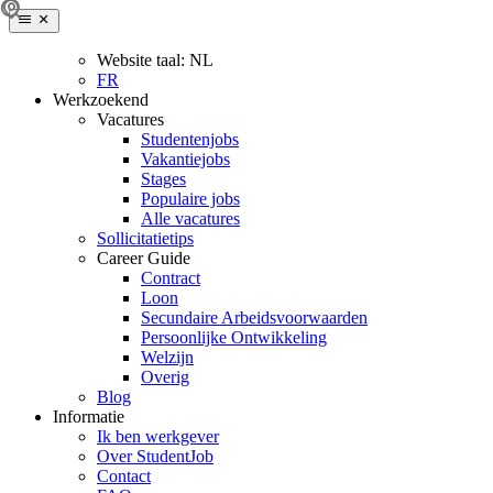
Website taal:
NL
FR
Werkzoekend
Vacatures
Studentenjobs
Vakantiejobs
Stages
Populaire jobs
Alle vacatures
Sollicitatietips
Career Guide
Contract
Loon
Secundaire Arbeidsvoorwaarden
Persoonlijke Ontwikkeling
Welzijn
Overig
Blog
Informatie
Ik ben werkgever
Over StudentJob
Contact