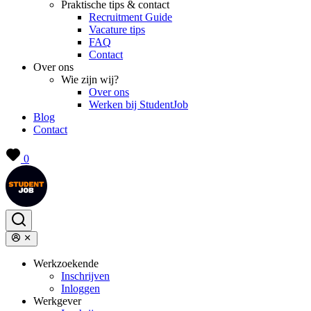
Praktische tips & contact
Recruitment Guide
Vacature tips
FAQ
Contact
Over ons
Wie zijn wij?
Over ons
Werken bij StudentJob
Blog
Contact
0
Werkzoekende
Inschrijven
Inloggen
Werkgever