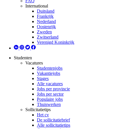
FAQ
International
Duitsland
Frankrijk
Nederland
Oostenrijk
Zweden
Zwitserland
Verenigd Koninkrijk
Studenten
Vacatures
Studentenjobs
Vakantiejobs
Stages
Alle vacatures
Jobs per provincie
Jobs per sector
Populaire jobs
Thuiswerken
Sollicitatietips
Het cv
De sollicitatiebrief
Alle sollicitatietips