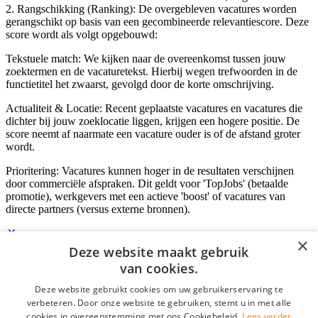
2. Rangschikking (Ranking): De overgebleven vacatures worden
gerangschikt op basis van een gecombineerde relevantiescore. Deze
score wordt als volgt opgebouwd:
Tekstuele match: We kijken naar de overeenkomst tussen jouw
zoektermen en de vacaturetekst. Hierbij wegen trefwoorden in de
functietitel het zwaarst, gevolgd door de korte omschrijving.
Actualiteit & Locatie: Recent geplaatste vacatures en vacatures die
dichter bij jouw zoeklocatie liggen, krijgen een hogere positie. De
score neemt af naarmate een vacature ouder is of de afstand groter
wordt.
Prioritering: Vacatures kunnen hoger in de resultaten verschijnen
door commerciële afspraken. Dit geldt voor 'TopJobs' (betaalde
promotie), werkgevers met een actieve 'boost' of vacatures van
directe partners (versus externe bronnen).
×
Deze website maakt gebruik
Inloggen als bedrijf
van cookies.
Deze website gebruikt cookies om uw gebruikerservaring te
E-mail
*
verbeteren. Door onze website te gebruiken, stemt u in met alle
cookies in overeenstemming met ons Cookiebeleid.
Lees verder
Wachtwoord