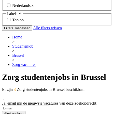
Nederlands
3
Labels
Topjob
Alle filters wissen
Filters Toepassen
Home
>
Studentenjob
>
Brussel
>
Zorg vacatures
Zorg studentenjobs in Brussel
Er zijn
3
Zorg studentenjobs in Brussel beschikbaar.
Ja, email mij de nieuwste vacatures van deze zoekopdracht!
If
you
Alert opslaan