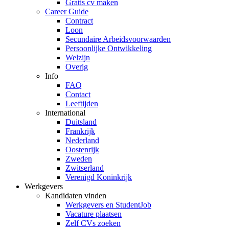
Gratis cv maken
Career Guide
Contract
Loon
Secundaire Arbeidsvoorwaarden
Persoonlijke Ontwikkeling
Welzijn
Overig
Info
FAQ
Contact
Leeftijden
International
Duitsland
Frankrijk
Nederland
Oostenrijk
Zweden
Zwitserland
Verenigd Koninkrijk
Werkgevers
Kandidaten vinden
Werkgevers en StudentJob
Vacature plaatsen
Zelf CVs zoeken