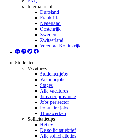
FAQ
International
Duitsland
Frankrijk
Nederland
Oostenrijk
Zweden
Zwitserland
Verenigd Koninkrijk
Studenten
Vacatures
Studentenjobs
Vakantiejobs
Stages
Alle vacatures
Jobs per provincie
Jobs per sector
Populaire jobs
Thuiswerken
Sollicitatietips
Het cv
De sollicitatiebrief
Alle sollicitatietips