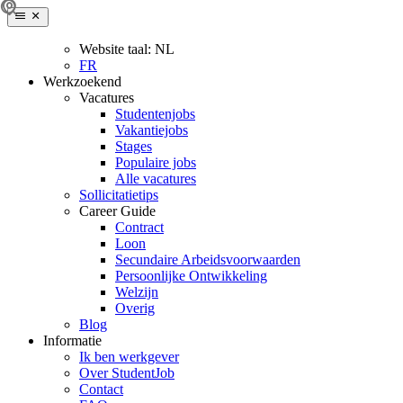
Website taal:
NL
FR
Werkzoekend
Vacatures
Studentenjobs
Vakantiejobs
Stages
Populaire jobs
Alle vacatures
Sollicitatietips
Career Guide
Contract
Loon
Secundaire Arbeidsvoorwaarden
Persoonlijke Ontwikkeling
Welzijn
Overig
Blog
Informatie
Ik ben werkgever
Over StudentJob
Contact