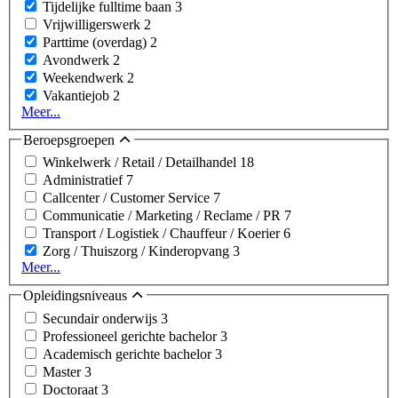
Tijdelijke fulltime baan
3
Vrijwilligerswerk
2
Parttime (overdag)
2
Avondwerk
2
Weekendwerk
2
Vakantiejob
2
Meer...
Beroepsgroepen
Winkelwerk / Retail / Detailhandel
18
Administratief
7
Callcenter / Customer Service
7
Communicatie / Marketing / Reclame / PR
7
Transport / Logistiek / Chauffeur / Koerier
6
Zorg / Thuiszorg / Kinderopvang
3
Meer...
Opleidingsniveaus
Secundair onderwijs
3
Professioneel gerichte bachelor
3
Academisch gerichte bachelor
3
Master
3
Doctoraat
3