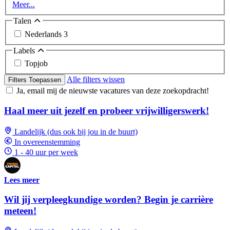
Meer...
Talen
Nederlands
3
Labels
Topjob
Alle filters wissen
Filters Toepassen
Ja, email mij de nieuwste vacatures van deze zoekopdracht!
Haal meer uit jezelf en probeer vrijwilligerswerk!
Landelijk (dus ook bij jou in de buurt)
In overeenstemming
1 - 40 uur per week
Lees meer
Wil jij verpleegkundige worden? Begin je carrière
meteen!