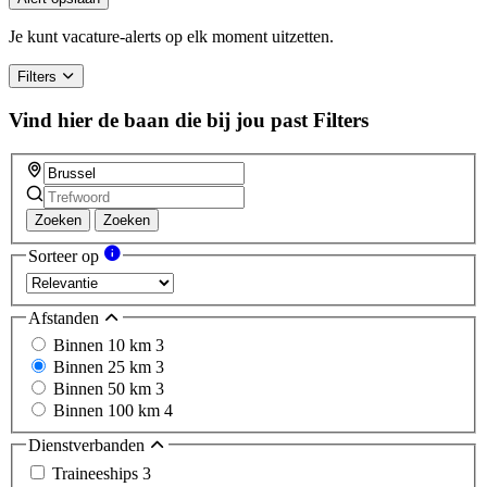
are
a
Je kunt vacature-alerts op elk moment uitzetten.
human,
ignore
Filters
this
field
Vind hier de baan die bij jou past
Filters
Zoeken
Zoeken
Sorteer op
Afstanden
Binnen 10 km
3
Binnen 25 km
3
Binnen 50 km
3
Binnen 100 km
4
Dienstverbanden
Traineeships
3