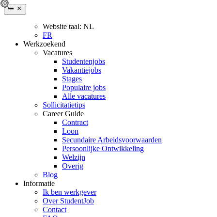
Website taal:
NL
FR
Werkzoekend
Vacatures
Studentenjobs
Vakantiejobs
Stages
Populaire jobs
Alle vacatures
Sollicitatietips
Career Guide
Contract
Loon
Secundaire Arbeidsvoorwaarden
Persoonlijke Ontwikkeling
Welzijn
Overig
Blog
Informatie
Ik ben werkgever
Over StudentJob
Contact