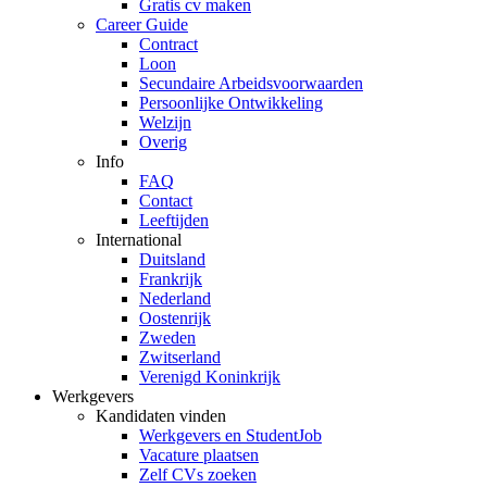
Gratis cv maken
Career Guide
Contract
Loon
Secundaire Arbeidsvoorwaarden
Persoonlijke Ontwikkeling
Welzijn
Overig
Info
FAQ
Contact
Leeftijden
International
Duitsland
Frankrijk
Nederland
Oostenrijk
Zweden
Zwitserland
Verenigd Koninkrijk
Werkgevers
Kandidaten vinden
Werkgevers en StudentJob
Vacature plaatsen
Zelf CVs zoeken