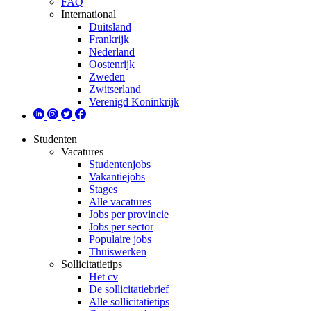
FAQ
International
Duitsland
Frankrijk
Nederland
Oostenrijk
Zweden
Zwitserland
Verenigd Koninkrijk
Studenten
Vacatures
Studentenjobs
Vakantiejobs
Stages
Alle vacatures
Jobs per provincie
Jobs per sector
Populaire jobs
Thuiswerken
Sollicitatietips
Het cv
De sollicitatiebrief
Alle sollicitatietips