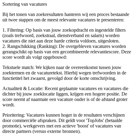
Sortering van vacatures
Bij het tonen van zoekresultaten hanteren wij een proces bestaande
uit twee stappen om de meest relevante vacatures te presenteren:
1. Filtering: Op basis van jouw zoekopdracht en ingestelde filters
(zoals trefwoord, zoekstraal, dienstverband en salaris) worden
vacatures die niet aan deze harde criteria voldoen, uitgesloten.
2. Rangschikking (Ranking): De overgebleven vacatures worden
gerangschikt op basis van een gecombineerde relevantiescore. Deze
score wordt als volgt opgebouwd:
Tekstuele match: We kijken naar de overeenkomst tussen jouw
zoektermen en de vacaturetekst. Hierbij wegen trefwoorden in de
functietitel het zwaarst, gevolgd door de korte omschrijving.
Actualiteit & Locatie: Recent geplaatste vacatures en vacatures die
dichter bij jouw zoeklocatie liggen, krijgen een hogere positie. De
score neemt af naarmate een vacature ouder is of de afstand groter
wordt.
Prioritering: Vacatures kunnen hoger in de resultaten verschijnen
door commerciële afspraken. Dit geldt voor 'TopJobs' (betaalde
promotie), werkgevers met een actieve 'boost' of vacatures van
directe partners (versus externe bronnen).