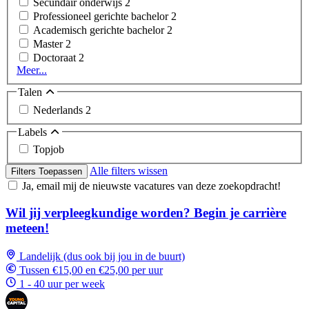
Secundair onderwijs
2
Professioneel gerichte bachelor
2
Academisch gerichte bachelor
2
Master
2
Doctoraat
2
Meer...
Talen
Nederlands
2
Labels
Topjob
Alle filters wissen
Filters Toepassen
Ja, email mij de nieuwste vacatures van deze zoekopdracht!
Wil jij verpleegkundige worden? Begin je carrière
meteen!
Landelijk (dus ook bij jou in de buurt)
Tussen €15,00 en €25,00 per uur
1 - 40 uur per week