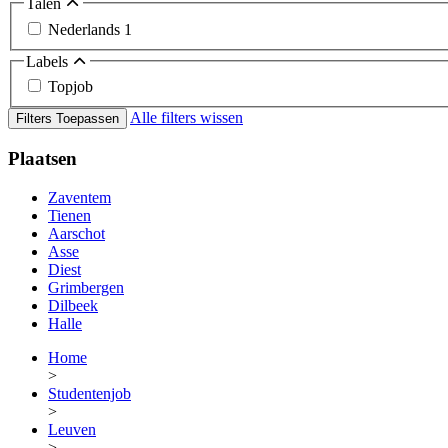
Talen
Nederlands
1
Labels
Topjob
Alle filters wissen
Filters Toepassen
Plaatsen
Zaventem
Tienen
Aarschot
Asse
Diest
Grimbergen
Dilbeek
Halle
Home
>
Studentenjob
>
Leuven
>