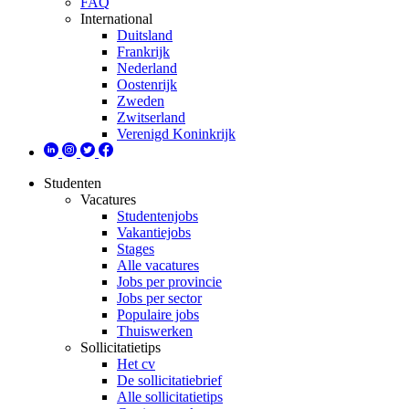
FAQ
International
Duitsland
Frankrijk
Nederland
Oostenrijk
Zweden
Zwitserland
Verenigd Koninkrijk
Studenten
Vacatures
Studentenjobs
Vakantiejobs
Stages
Alle vacatures
Jobs per provincie
Jobs per sector
Populaire jobs
Thuiswerken
Sollicitatietips
Het cv
De sollicitatiebrief
Alle sollicitatietips