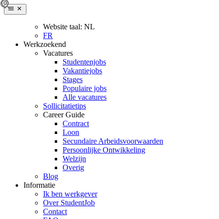
Website taal:
NL
FR
Werkzoekend
Vacatures
Studentenjobs
Vakantiejobs
Stages
Populaire jobs
Alle vacatures
Sollicitatietips
Career Guide
Contract
Loon
Secundaire Arbeidsvoorwaarden
Persoonlijke Ontwikkeling
Welzijn
Overig
Blog
Informatie
Ik ben werkgever
Over StudentJob
Contact