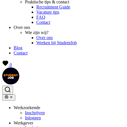
Praktische tips & contact
Recruitment Guide
Vacature tips
FAQ
Contact
Over ons
Wie zijn wij?
Over ons
Werken bij StudentJob
Blog
Contact
0
Werkzoekende
Inschrijven
Inloggen
Werkgever