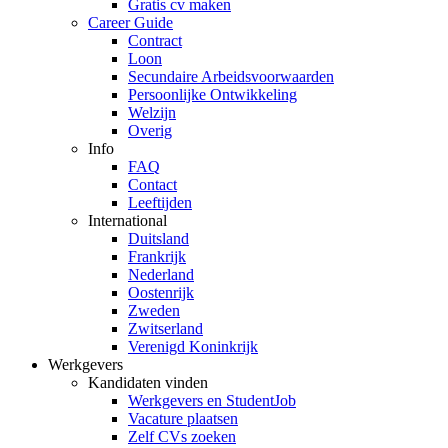
Gratis cv maken
Career Guide
Contract
Loon
Secundaire Arbeidsvoorwaarden
Persoonlijke Ontwikkeling
Welzijn
Overig
Info
FAQ
Contact
Leeftijden
International
Duitsland
Frankrijk
Nederland
Oostenrijk
Zweden
Zwitserland
Verenigd Koninkrijk
Werkgevers
Kandidaten vinden
Werkgevers en StudentJob
Vacature plaatsen
Zelf CVs zoeken