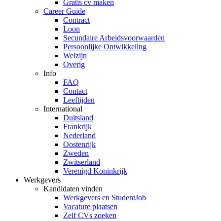
Gratis cv maken
Career Guide
Contract
Loon
Secundaire Arbeidsvoorwaarden
Persoonlijke Ontwikkeling
Welzijn
Overig
Info
FAQ
Contact
Leeftijden
International
Duitsland
Frankrijk
Nederland
Oostenrijk
Zweden
Zwitserland
Verenigd Koninkrijk
Werkgevers
Kandidaten vinden
Werkgevers en StudentJob
Vacature plaatsen
Zelf CVs zoeken