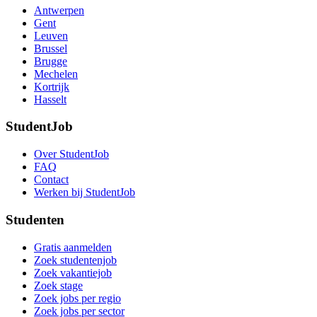
Antwerpen
Gent
Leuven
Brussel
Brugge
Mechelen
Kortrijk
Hasselt
StudentJob
Over StudentJob
FAQ
Contact
Werken bij StudentJob
Studenten
Gratis aanmelden
Zoek studentenjob
Zoek vakantiejob
Zoek stage
Zoek jobs per regio
Zoek jobs per sector