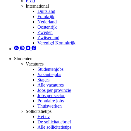
FAQ
International
Duitsland
Frankrijk
Nederland
Oostenrijk
Zweden
Zwitserland
Verenigd Koninkrijk
Studenten
Vacatures
Studentenjobs
Vakantiejobs
Stages
Alle vacatures
Jobs per provincie
Jobs per sector
Populaire jobs
Thuiswerken
Sollicitatietips
Het cv
De sollicitatiebrief
Alle sollicitatietips