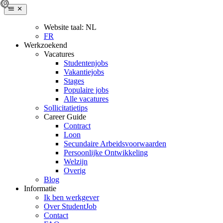
Website taal:
NL
FR
Werkzoekend
Vacatures
Studentenjobs
Vakantiejobs
Stages
Populaire jobs
Alle vacatures
Sollicitatietips
Career Guide
Contract
Loon
Secundaire Arbeidsvoorwaarden
Persoonlijke Ontwikkeling
Welzijn
Overig
Blog
Informatie
Ik ben werkgever
Over StudentJob
Contact