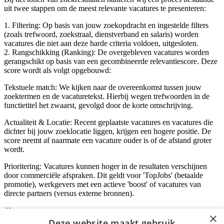
uit twee stappen om de meest relevante vacatures te presenteren:
1. Filtering: Op basis van jouw zoekopdracht en ingestelde filters
(zoals trefwoord, zoekstraal, dienstverband en salaris) worden
vacatures die niet aan deze harde criteria voldoen, uitgesloten.
2. Rangschikking (Ranking): De overgebleven vacatures worden
gerangschikt op basis van een gecombineerde relevantiescore. Deze
score wordt als volgt opgebouwd:
Tekstuele match: We kijken naar de overeenkomst tussen jouw
zoektermen en de vacaturetekst. Hierbij wegen trefwoorden in de
functietitel het zwaarst, gevolgd door de korte omschrijving.
Actualiteit & Locatie: Recent geplaatste vacatures en vacatures die
dichter bij jouw zoeklocatie liggen, krijgen een hogere positie. De
score neemt af naarmate een vacature ouder is of de afstand groter
wordt.
Prioritering: Vacatures kunnen hoger in de resultaten verschijnen
door commerciële afspraken. Dit geldt voor 'TopJobs' (betaalde
promotie), werkgevers met een actieve 'boost' of vacatures van
directe partners (versus externe bronnen).
×
Deze website maakt gebruik