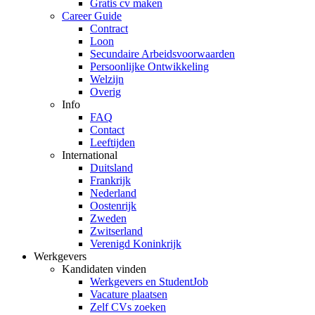
Gratis cv maken
Career Guide
Contract
Loon
Secundaire Arbeidsvoorwaarden
Persoonlijke Ontwikkeling
Welzijn
Overig
Info
FAQ
Contact
Leeftijden
International
Duitsland
Frankrijk
Nederland
Oostenrijk
Zweden
Zwitserland
Verenigd Koninkrijk
Werkgevers
Kandidaten vinden
Werkgevers en StudentJob
Vacature plaatsen
Zelf CVs zoeken