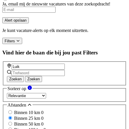
Ja, email mij de nieuwste vacatures van deze zoekopdracht!
If
you
are
Alert opslaan
a
human,
Je kunt vacature-alerts op elk moment uitzetten.
ignore
this
Filters
field
Vind hier de baan die bij jou past
Filters
Zoeken
Zoeken
Sorteer op
Afstanden
Binnen 10 km
0
Binnen 25 km
0
Binnen 50 km
0