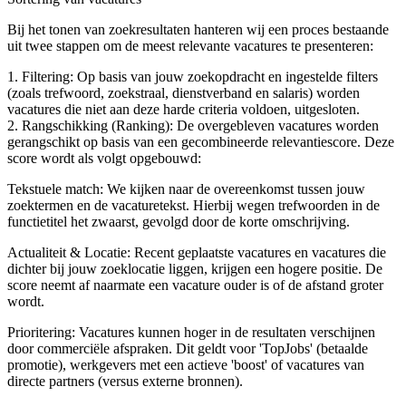
Bij het tonen van zoekresultaten hanteren wij een proces bestaande
uit twee stappen om de meest relevante vacatures te presenteren:
1. Filtering: Op basis van jouw zoekopdracht en ingestelde filters
(zoals trefwoord, zoekstraal, dienstverband en salaris) worden
vacatures die niet aan deze harde criteria voldoen, uitgesloten.
2. Rangschikking (Ranking): De overgebleven vacatures worden
gerangschikt op basis van een gecombineerde relevantiescore. Deze
score wordt als volgt opgebouwd:
Tekstuele match: We kijken naar de overeenkomst tussen jouw
zoektermen en de vacaturetekst. Hierbij wegen trefwoorden in de
functietitel het zwaarst, gevolgd door de korte omschrijving.
Actualiteit & Locatie: Recent geplaatste vacatures en vacatures die
dichter bij jouw zoeklocatie liggen, krijgen een hogere positie. De
score neemt af naarmate een vacature ouder is of de afstand groter
wordt.
Prioritering: Vacatures kunnen hoger in de resultaten verschijnen
door commerciële afspraken. Dit geldt voor 'TopJobs' (betaalde
promotie), werkgevers met een actieve 'boost' of vacatures van
directe partners (versus externe bronnen).