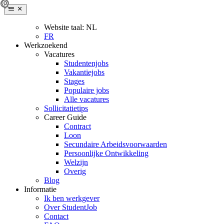
Website taal:
NL
FR
Werkzoekend
Vacatures
Studentenjobs
Vakantiejobs
Stages
Populaire jobs
Alle vacatures
Sollicitatietips
Career Guide
Contract
Loon
Secundaire Arbeidsvoorwaarden
Persoonlijke Ontwikkeling
Welzijn
Overig
Blog
Informatie
Ik ben werkgever
Over StudentJob
Contact