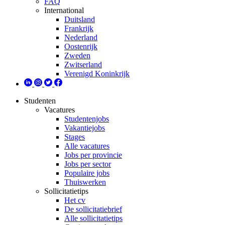
FAQ
International
Duitsland
Frankrijk
Nederland
Oostenrijk
Zweden
Zwitserland
Verenigd Koninkrijk
Studenten
Vacatures
Studentenjobs
Vakantiejobs
Stages
Alle vacatures
Jobs per provincie
Jobs per sector
Populaire jobs
Thuiswerken
Sollicitatietips
Het cv
De sollicitatiebrief
Alle sollicitatietips