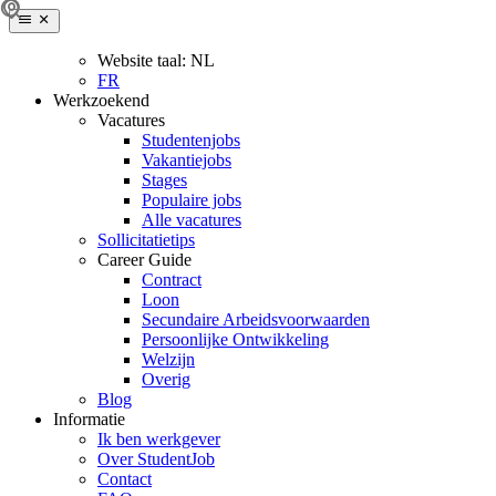
Website taal:
NL
FR
Werkzoekend
Vacatures
Studentenjobs
Vakantiejobs
Stages
Populaire jobs
Alle vacatures
Sollicitatietips
Career Guide
Contract
Loon
Secundaire Arbeidsvoorwaarden
Persoonlijke Ontwikkeling
Welzijn
Overig
Blog
Informatie
Ik ben werkgever
Over StudentJob
Contact