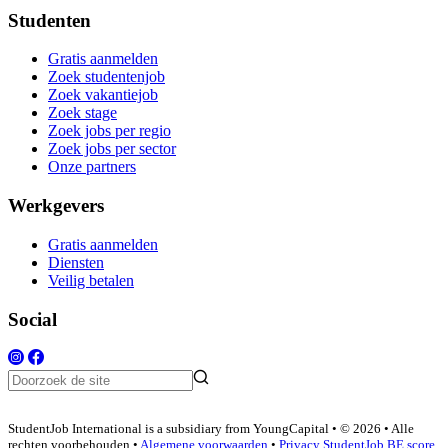
Studenten
Gratis aanmelden
Zoek studentenjob
Zoek vakantiejob
Zoek stage
Zoek jobs per regio
Zoek jobs per sector
Onze partners
Werkgevers
Gratis aanmelden
Diensten
Veilig betalen
Social
StudentJob International is a subsidiary from YoungCapital • © 2026 • Alle
rechten voorbehouden •
Algemene voorwaarden
•
Privacy
StudentJob BE score