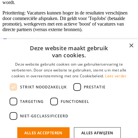
wordt.
Prioritering: Vacatures kunnen hoger in de resultaten verschijnen
door commerciële afspraken. Dit geldt voor 'TopJobs' (betaalde
promotie), werkgevers met een actieve 'boost' of vacatures van
directe partners (versus externe bronnen).
×
Deze website maakt gebruik
Inloggen als bedrijf
van cookies.
Deze website gebruikt cookies om uw gebruikerservaring te
E-mail
*
verbeteren. Door onze website te gebruiken, stemt u in met alle
cookies in overeenstemming met ons Cookiebeleid.
Lees verder
Wachtwoord
STRIKT NOODZAKELIJK
PRESTATIE
login gegevens onthouden
Wachtwoord vergeten?
login
TARGETING
FUNCTIONEEL
Bedrijf aanmelden
NIET-GECLASSIFICEERD
Na het aanmelden kun je meteen je vacature plaatsen en heb je je
nieuwe collega/werknemer zo gevonden!
ALLES ACCEPTEREN
ALLES AFWIJZEN