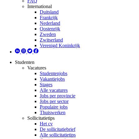
FAQ
International
Duitsland
Frankrijk
Nederland
Oostenrijk
Zweden
Zwitserland
Verenigd Koninkrijk
Studenten
Vacatures
Studentenjobs
Vakantiejobs
Stages
Alle vacatures
Jobs per provincie
Jobs per sector
Populaire jobs
Thuiswerken
Sollicitatietips
Het cv
De sollicitatiebrief
Alle sollicitatietips