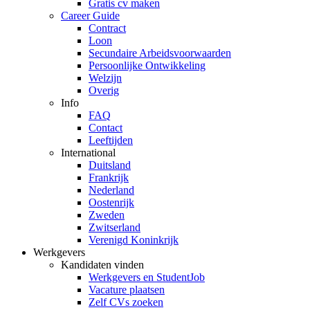
Gratis cv maken
Career Guide
Contract
Loon
Secundaire Arbeidsvoorwaarden
Persoonlijke Ontwikkeling
Welzijn
Overig
Info
FAQ
Contact
Leeftijden
International
Duitsland
Frankrijk
Nederland
Oostenrijk
Zweden
Zwitserland
Verenigd Koninkrijk
Werkgevers
Kandidaten vinden
Werkgevers en StudentJob
Vacature plaatsen
Zelf CVs zoeken