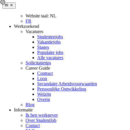
Website taal:
NL
FR
Werkzoekend
Vacatures
Studentenjobs
Vakantiejobs
Stages
Populaire jobs
Alle vacatures
Sollicitatietips
Career Guide
Contract
Loon
Secundaire Arbeidsvoorwaarden
Persoonlijke Ontwikkeling
Welzijn
Overig
Blog
Informatie
Ik ben werkgever
Over StudentJob
Contact