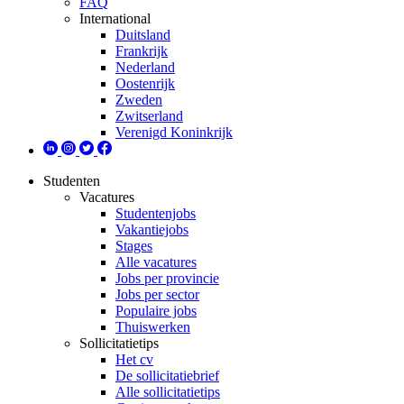
FAQ
International
Duitsland
Frankrijk
Nederland
Oostenrijk
Zweden
Zwitserland
Verenigd Koninkrijk
Studenten
Vacatures
Studentenjobs
Vakantiejobs
Stages
Alle vacatures
Jobs per provincie
Jobs per sector
Populaire jobs
Thuiswerken
Sollicitatietips
Het cv
De sollicitatiebrief
Alle sollicitatietips