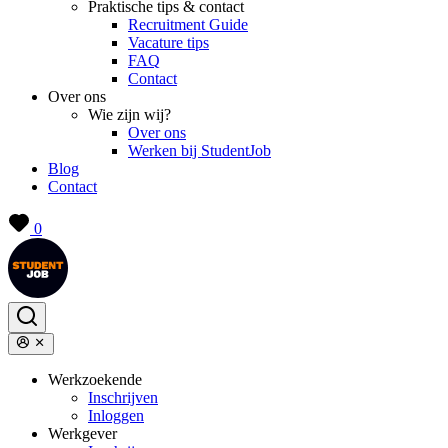
Praktische tips & contact
Recruitment Guide
Vacature tips
FAQ
Contact
Over ons
Wie zijn wij?
Over ons
Werken bij StudentJob
Blog
Contact
0
Werkzoekende
Inschrijven
Inloggen
Werkgever