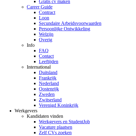
Gratis cv maken
Career Guide
Contract
Loon
Secundaire Arbeidsvoorwaarden
Persoonlijke Ontwikkeling
Welzijn
Overig
Info
FAQ
Contact
Leeftijden
International
Duitsland
Frankrijk
Nederland
Oostenrijk
Zweden
Zwitserland
Verenigd Koninkrijk
Werkgevers
Kandidaten vinden
Werkgevers en StudentJob
Vacature plaatsen
Zelf CVs zoeken