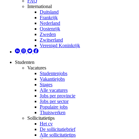
FAQ
International
Duitsland
Frankrijk
Nederland
Oostenrijk
Zweden
Zwitserland
Verenigd Koninkrijk
Studenten
Vacatures
Studentenjobs
Vakantiejobs
Stages
Alle vacatures
Jobs per provincie
Jobs per sector
Populaire jobs
Thuiswerken
Sollicitatietips
Het cv
De sollicitatiebrief
Alle sollicitatietips