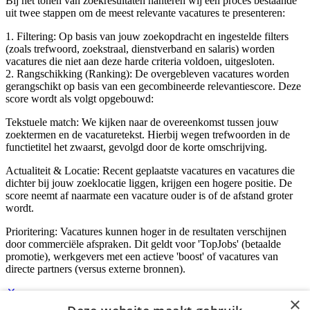
Bij het tonen van zoekresultaten hanteren wij een proces bestaande
uit twee stappen om de meest relevante vacatures te presenteren:
1. Filtering: Op basis van jouw zoekopdracht en ingestelde filters
(zoals trefwoord, zoekstraal, dienstverband en salaris) worden
vacatures die niet aan deze harde criteria voldoen, uitgesloten.
2. Rangschikking (Ranking): De overgebleven vacatures worden
gerangschikt op basis van een gecombineerde relevantiescore. Deze
score wordt als volgt opgebouwd:
Tekstuele match: We kijken naar de overeenkomst tussen jouw
zoektermen en de vacaturetekst. Hierbij wegen trefwoorden in de
functietitel het zwaarst, gevolgd door de korte omschrijving.
Actualiteit & Locatie: Recent geplaatste vacatures en vacatures die
dichter bij jouw zoeklocatie liggen, krijgen een hogere positie. De
score neemt af naarmate een vacature ouder is of de afstand groter
wordt.
Prioritering: Vacatures kunnen hoger in de resultaten verschijnen
door commerciële afspraken. Dit geldt voor 'TopJobs' (betaalde
promotie), werkgevers met een actieve 'boost' of vacatures van
directe partners (versus externe bronnen).
×