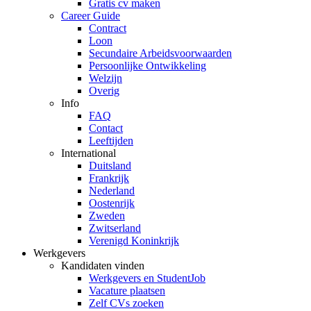
Gratis cv maken
Career Guide
Contract
Loon
Secundaire Arbeidsvoorwaarden
Persoonlijke Ontwikkeling
Welzijn
Overig
Info
FAQ
Contact
Leeftijden
International
Duitsland
Frankrijk
Nederland
Oostenrijk
Zweden
Zwitserland
Verenigd Koninkrijk
Werkgevers
Kandidaten vinden
Werkgevers en StudentJob
Vacature plaatsen
Zelf CVs zoeken