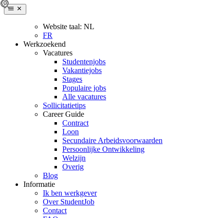
Website taal:
NL
FR
Werkzoekend
Vacatures
Studentenjobs
Vakantiejobs
Stages
Populaire jobs
Alle vacatures
Sollicitatietips
Career Guide
Contract
Loon
Secundaire Arbeidsvoorwaarden
Persoonlijke Ontwikkeling
Welzijn
Overig
Blog
Informatie
Ik ben werkgever
Over StudentJob
Contact