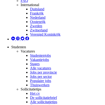
FAQ
International
Duitsland
Frankrijk
Nederland
Oostenrijk
Zweden
Zwitserland
Verenigd Koninkrijk
Studenten
Vacatures
Studentenjobs
Vakantiejobs
Stages
Alle vacatures
Jobs per provincie
Jobs per sector
Populaire jobs
Thuiswerken
Sollicitatietips
Het cv
De sollicitatiebrief
Alle sollicitatietips