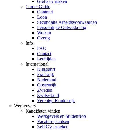
Gratis cv maken
Career Guide
Contract
Loon
Secundaire Arbeidsvoorwaarden
Persoonlijke Ontwikkeling
Welzijn
Overig
Info
FAQ
Contact
Leeftijden
International
Duitsland
Frankrijk
Nederland
Oostenrijk
Zweden
Zwitserland
Verenigd Koninkrijk
Werkgevers
Kandidaten vinden
Werkgevers en StudentJob
Vacature plaatsen
Zelf CVs zoeken