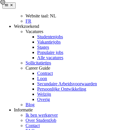
Website taal:
NL
FR
Werkzoekend
Vacatures
Studentenjobs
Vakantiejobs
Stages
Populaire jobs
Alle vacatures
Sollicitatietips
Career Guide
Contract
Loon
Secundaire Arbeidsvoorwaarden
Persoonlijke Ontwikkeling
Welzijn
Overig
Blog
Informatie
Ik ben werkgever
Over StudentJob
Contact