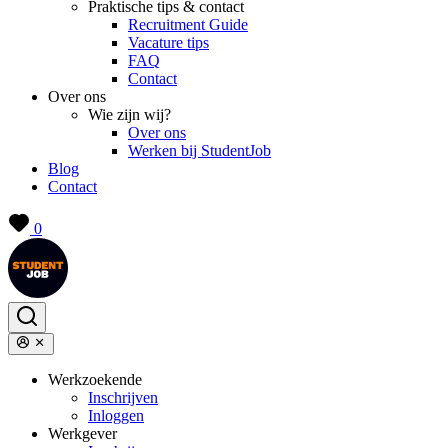
Praktische tips & contact
Recruitment Guide
Vacature tips
FAQ
Contact
Over ons
Wie zijn wij?
Over ons
Werken bij StudentJob
Blog
Contact
0
Werkzoekende
Inschrijven
Inloggen
Werkgever