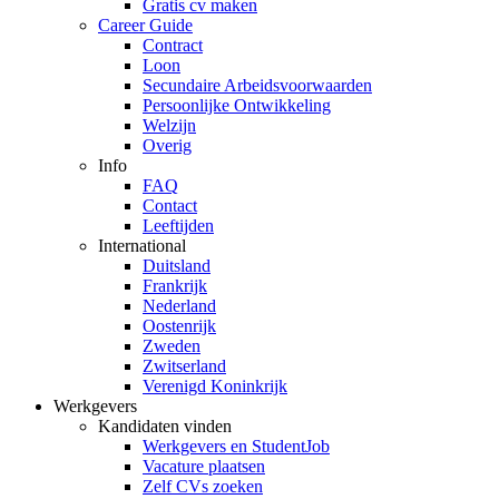
Gratis cv maken
Career Guide
Contract
Loon
Secundaire Arbeidsvoorwaarden
Persoonlijke Ontwikkeling
Welzijn
Overig
Info
FAQ
Contact
Leeftijden
International
Duitsland
Frankrijk
Nederland
Oostenrijk
Zweden
Zwitserland
Verenigd Koninkrijk
Werkgevers
Kandidaten vinden
Werkgevers en StudentJob
Vacature plaatsen
Zelf CVs zoeken