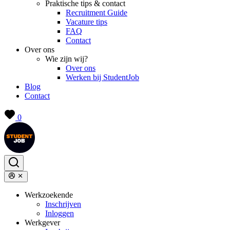
Praktische tips & contact
Recruitment Guide
Vacature tips
FAQ
Contact
Over ons
Wie zijn wij?
Over ons
Werken bij StudentJob
Blog
Contact
0
Werkzoekende
Inschrijven
Inloggen
Werkgever