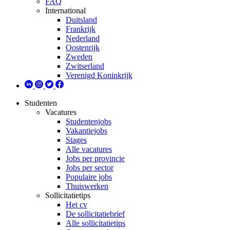
FAQ
International
Duitsland
Frankrijk
Nederland
Oostenrijk
Zweden
Zwitserland
Verenigd Koninkrijk
Studenten
Vacatures
Studentenjobs
Vakantiejobs
Stages
Alle vacatures
Jobs per provincie
Jobs per sector
Populaire jobs
Thuiswerken
Sollicitatietips
Het cv
De sollicitatiebrief
Alle sollicitatietips