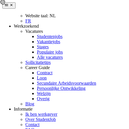
Website taal:
NL
FR
Werkzoekend
Vacatures
Studentenjobs
Vakantiejobs
Stages
Populaire jobs
Alle vacatures
Sollicitatietips
Career Guide
Contract
Loon
Secundaire Arbeidsvoorwaarden
Persoonlijke Ontwikkeling
Welzijn
Overig
Blog
Informatie
Ik ben werkgever
Over StudentJob
Contact