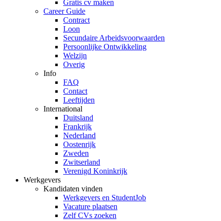
Gratis cv maken
Career Guide
Contract
Loon
Secundaire Arbeidsvoorwaarden
Persoonlijke Ontwikkeling
Welzijn
Overig
Info
FAQ
Contact
Leeftijden
International
Duitsland
Frankrijk
Nederland
Oostenrijk
Zweden
Zwitserland
Verenigd Koninkrijk
Werkgevers
Kandidaten vinden
Werkgevers en StudentJob
Vacature plaatsen
Zelf CVs zoeken