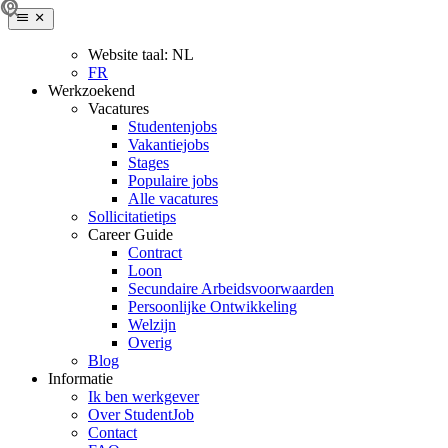
Website taal:
NL
FR
Werkzoekend
Vacatures
Studentenjobs
Vakantiejobs
Stages
Populaire jobs
Alle vacatures
Sollicitatietips
Career Guide
Contract
Loon
Secundaire Arbeidsvoorwaarden
Persoonlijke Ontwikkeling
Welzijn
Overig
Blog
Informatie
Ik ben werkgever
Over StudentJob
Contact