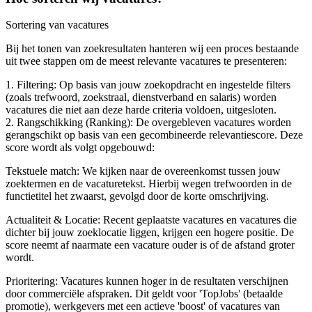
Sortering van vacatures
Bij het tonen van zoekresultaten hanteren wij een proces bestaande
uit twee stappen om de meest relevante vacatures te presenteren:
1. Filtering: Op basis van jouw zoekopdracht en ingestelde filters
(zoals trefwoord, zoekstraal, dienstverband en salaris) worden
vacatures die niet aan deze harde criteria voldoen, uitgesloten.
2. Rangschikking (Ranking): De overgebleven vacatures worden
gerangschikt op basis van een gecombineerde relevantiescore. Deze
score wordt als volgt opgebouwd:
Tekstuele match: We kijken naar de overeenkomst tussen jouw
zoektermen en de vacaturetekst. Hierbij wegen trefwoorden in de
functietitel het zwaarst, gevolgd door de korte omschrijving.
Actualiteit & Locatie: Recent geplaatste vacatures en vacatures die
dichter bij jouw zoeklocatie liggen, krijgen een hogere positie. De
score neemt af naarmate een vacature ouder is of de afstand groter
wordt.
Prioritering: Vacatures kunnen hoger in de resultaten verschijnen
door commerciële afspraken. Dit geldt voor 'TopJobs' (betaalde
promotie), werkgevers met een actieve 'boost' of vacatures van