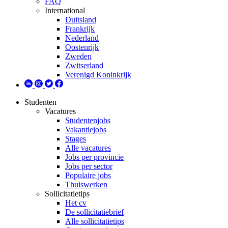
FAQ
International
Duitsland
Frankrijk
Nederland
Oostenrijk
Zweden
Zwitserland
Verenigd Koninkrijk
Studenten
Vacatures
Studentenjobs
Vakantiejobs
Stages
Alle vacatures
Jobs per provincie
Jobs per sector
Populaire jobs
Thuiswerken
Sollicitatietips
Het cv
De sollicitatiebrief
Alle sollicitatietips