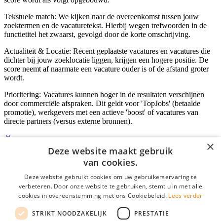
Tekstuele match: We kijken naar de overeenkomst tussen jouw
zoektermen en de vacaturetekst. Hierbij wegen trefwoorden in de
functietitel het zwaarst, gevolgd door de korte omschrijving.
Actualiteit & Locatie: Recent geplaatste vacatures en vacatures die
dichter bij jouw zoeklocatie liggen, krijgen een hogere positie. De
score neemt af naarmate een vacature ouder is of de afstand groter
wordt.
Prioritering: Vacatures kunnen hoger in de resultaten verschijnen
door commerciële afspraken. Dit geldt voor 'TopJobs' (betaalde
promotie), werkgevers met een actieve 'boost' of vacatures van
directe partners (versus externe bronnen).
×
Deze website maakt gebruik
Inloggen als bedrijf
van cookies.
Deze website gebruikt cookies om uw gebruikerservaring te
E-mail
*
verbeteren. Door onze website te gebruiken, stemt u in met alle
cookies in overeenstemming met ons Cookiebeleid.
Lees verder
Wachtwoord
STRIKT NOODZAKELIJK
PRESTATIE
login gegevens onthouden