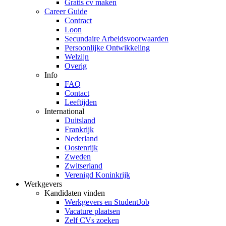
Gratis cv maken
Career Guide
Contract
Loon
Secundaire Arbeidsvoorwaarden
Persoonlijke Ontwikkeling
Welzijn
Overig
Info
FAQ
Contact
Leeftijden
International
Duitsland
Frankrijk
Nederland
Oostenrijk
Zweden
Zwitserland
Verenigd Koninkrijk
Werkgevers
Kandidaten vinden
Werkgevers en StudentJob
Vacature plaatsen
Zelf CVs zoeken