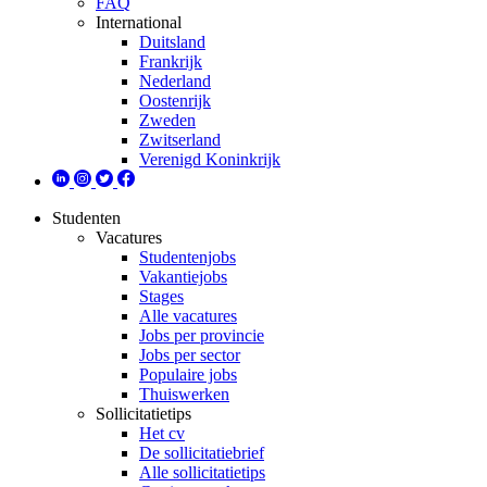
FAQ
International
Duitsland
Frankrijk
Nederland
Oostenrijk
Zweden
Zwitserland
Verenigd Koninkrijk
Studenten
Vacatures
Studentenjobs
Vakantiejobs
Stages
Alle vacatures
Jobs per provincie
Jobs per sector
Populaire jobs
Thuiswerken
Sollicitatietips
Het cv
De sollicitatiebrief
Alle sollicitatietips