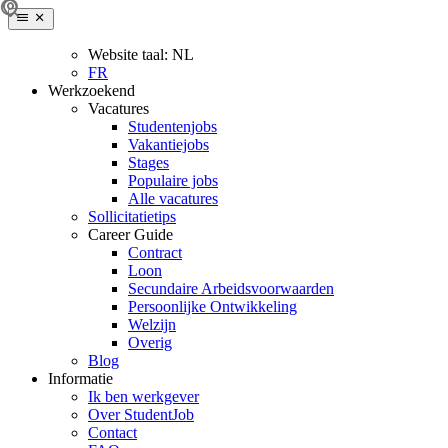
Website taal:
NL
FR
Werkzoekend
Vacatures
Studentenjobs
Vakantiejobs
Stages
Populaire jobs
Alle vacatures
Sollicitatietips
Career Guide
Contract
Loon
Secundaire Arbeidsvoorwaarden
Persoonlijke Ontwikkeling
Welzijn
Overig
Blog
Informatie
Ik ben werkgever
Over StudentJob
Contact