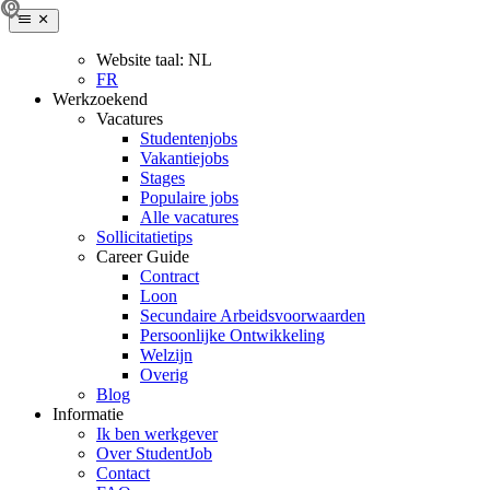
Website taal:
NL
FR
Werkzoekend
Vacatures
Studentenjobs
Vakantiejobs
Stages
Populaire jobs
Alle vacatures
Sollicitatietips
Career Guide
Contract
Loon
Secundaire Arbeidsvoorwaarden
Persoonlijke Ontwikkeling
Welzijn
Overig
Blog
Informatie
Ik ben werkgever
Over StudentJob
Contact