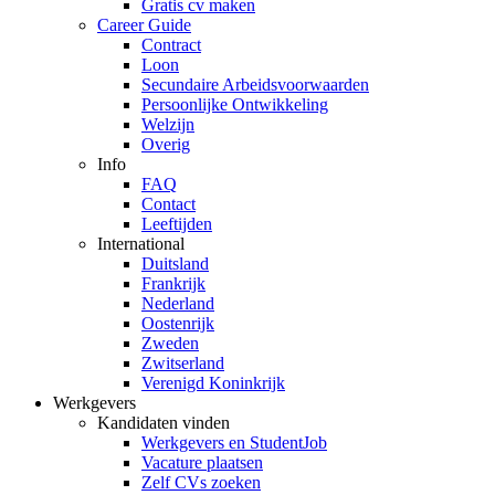
Gratis cv maken
Career Guide
Contract
Loon
Secundaire Arbeidsvoorwaarden
Persoonlijke Ontwikkeling
Welzijn
Overig
Info
FAQ
Contact
Leeftijden
International
Duitsland
Frankrijk
Nederland
Oostenrijk
Zweden
Zwitserland
Verenigd Koninkrijk
Werkgevers
Kandidaten vinden
Werkgevers en StudentJob
Vacature plaatsen
Zelf CVs zoeken