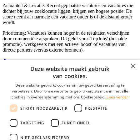
Actualiteit & Locatie: Recent geplaatste vacatures en vacatures die
dichter bij jouw zoeklocatie liggen, krijgen een hogere positie. De
score neemt af naarmate een vacature ouder is of de afstand groter
wordt.
Prioritering: Vacatures kunnen hoger in de resultaten verschijnen
door commerciële afspraken. Dit geldt voor 'TopJobs' (betaalde
promotie), werkgevers met een actieve 'boost' of vacatures van
directe partners (versus externe bronnen).
×
Deze website maakt gebruik
Inloggen als bedrijf
van cookies.
Deze website gebruikt cookies om uw gebruikerservaring te
E-mail
*
verbeteren. Door onze website te gebruiken, stemt u in met alle
cookies in overeenstemming met ons Cookiebeleid.
Lees verder
Wachtwoord
STRIKT NOODZAKELIJK
PRESTATIE
login gegevens onthouden
Wachtwoord vergeten?
login
TARGETING
FUNCTIONEEL
Bedrijf aanmelden
NIET-GECLASSIFICEERD