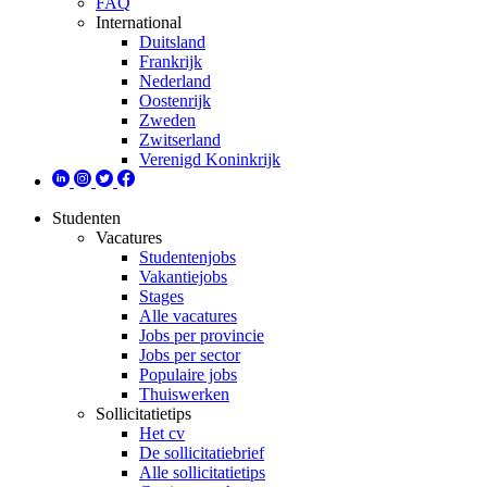
FAQ
International
Duitsland
Frankrijk
Nederland
Oostenrijk
Zweden
Zwitserland
Verenigd Koninkrijk
Studenten
Vacatures
Studentenjobs
Vakantiejobs
Stages
Alle vacatures
Jobs per provincie
Jobs per sector
Populaire jobs
Thuiswerken
Sollicitatietips
Het cv
De sollicitatiebrief
Alle sollicitatietips