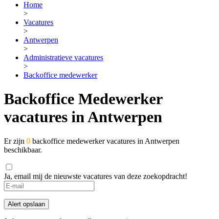
Home
>
Vacatures
>
Antwerpen
>
Administratieve vacatures
>
Backoffice medewerker
Backoffice Medewerker
vacatures in Antwerpen
Er zijn
0
backoffice medewerker vacatures in Antwerpen
beschikbaar.
Ja, email mij de nieuwste vacatures van deze zoekopdracht!
If
you
are
Alert opslaan
a