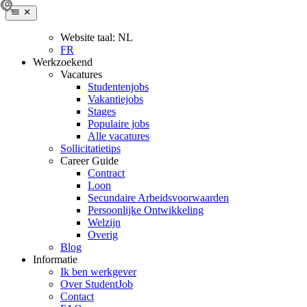
Website taal:
NL
FR
Werkzoekend
Vacatures
Studentenjobs
Vakantiejobs
Stages
Populaire jobs
Alle vacatures
Sollicitatietips
Career Guide
Contract
Loon
Secundaire Arbeidsvoorwaarden
Persoonlijke Ontwikkeling
Welzijn
Overig
Blog
Informatie
Ik ben werkgever
Over StudentJob
Contact