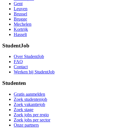
Gent
Leuven
Brussel
Brugge
Mechelen
Kortrijk
Hasselt
StudentJob
Over StudentJob
FAQ
Contact
Werken bij StudentJob
Studenten
Gratis aanmelden
Zoek studentenjob
Zoek vakantiejob
Zoek stage
Zoek jobs per regio
Zoek jobs per sector
Onze partners