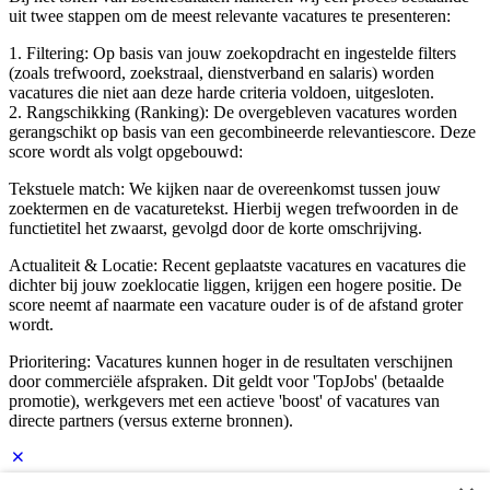
uit twee stappen om de meest relevante vacatures te presenteren:
1. Filtering: Op basis van jouw zoekopdracht en ingestelde filters
(zoals trefwoord, zoekstraal, dienstverband en salaris) worden
vacatures die niet aan deze harde criteria voldoen, uitgesloten.
2. Rangschikking (Ranking): De overgebleven vacatures worden
gerangschikt op basis van een gecombineerde relevantiescore. Deze
score wordt als volgt opgebouwd:
Tekstuele match: We kijken naar de overeenkomst tussen jouw
zoektermen en de vacaturetekst. Hierbij wegen trefwoorden in de
functietitel het zwaarst, gevolgd door de korte omschrijving.
Actualiteit & Locatie: Recent geplaatste vacatures en vacatures die
dichter bij jouw zoeklocatie liggen, krijgen een hogere positie. De
score neemt af naarmate een vacature ouder is of de afstand groter
wordt.
Prioritering: Vacatures kunnen hoger in de resultaten verschijnen
door commerciële afspraken. Dit geldt voor 'TopJobs' (betaalde
promotie), werkgevers met een actieve 'boost' of vacatures van
directe partners (versus externe bronnen).