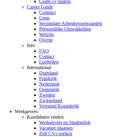
Gratis cv maken
Career Guide
Contract
Loon
Secundaire Arbeidsvoorwaarden
Persoonlijke Ontwikkeling
Welzijn
Overig
Info
FAQ
Contact
Leeftijden
International
Duitsland
Frankrijk
Nederland
Oostenrijk
Zweden
Zwitserland
Verenigd Koninkrijk
Werkgevers
Kandidaten vinden
Werkgevers en StudentJob
Vacature plaatsen
Zelf CVs zoeken