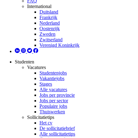
FAQ
International
Duitsland
Frankrijk
Nederland
Oostenrijk
Zweden
Zwitserland
Verenigd Koninkrijk
Studenten
Vacatures
Studentenjobs
Vakantiejobs
Stages
Alle vacatures
Jobs per provincie
Jobs per sector
Populaire jobs
Thuiswerken
Sollicitatietips
Het cv
De sollicitatiebrief
Alle sollicitatietips