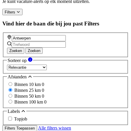
human,
Je kunt vacature-alerts op elk moment uitzetten.
ignore
this
Filters
field
Vind hier de baan die bij jou past
Filters
Zoeken
Zoeken
Sorteer op
Afstanden
Binnen 10 km
0
Binnen 25 km
0
Binnen 50 km
0
Binnen 100 km
0
Labels
Topjob
Alle filters wissen
Filters Toepassen