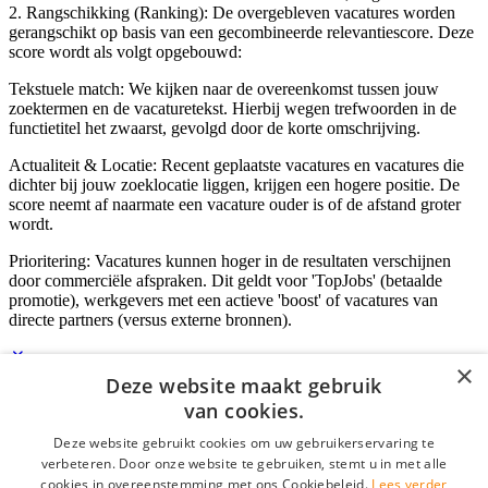
2. Rangschikking (Ranking): De overgebleven vacatures worden
gerangschikt op basis van een gecombineerde relevantiescore. Deze
score wordt als volgt opgebouwd:
Tekstuele match: We kijken naar de overeenkomst tussen jouw
zoektermen en de vacaturetekst. Hierbij wegen trefwoorden in de
functietitel het zwaarst, gevolgd door de korte omschrijving.
Actualiteit & Locatie: Recent geplaatste vacatures en vacatures die
dichter bij jouw zoeklocatie liggen, krijgen een hogere positie. De
score neemt af naarmate een vacature ouder is of de afstand groter
wordt.
Prioritering: Vacatures kunnen hoger in de resultaten verschijnen
door commerciële afspraken. Dit geldt voor 'TopJobs' (betaalde
promotie), werkgevers met een actieve 'boost' of vacatures van
directe partners (versus externe bronnen).
×
Deze website maakt gebruik
Inloggen als bedrijf
van cookies.
Deze website gebruikt cookies om uw gebruikerservaring te
E-mail
*
verbeteren. Door onze website te gebruiken, stemt u in met alle
cookies in overeenstemming met ons Cookiebeleid.
Lees verder
Wachtwoord