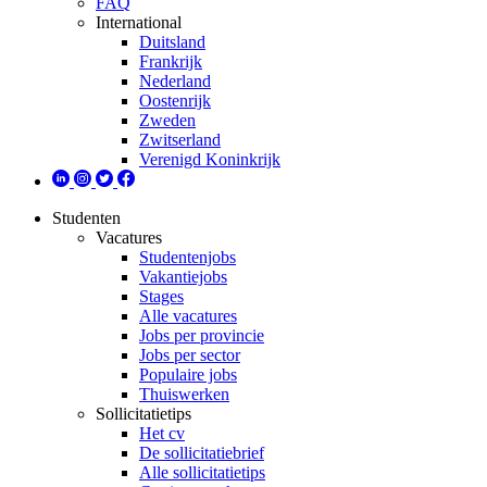
FAQ
International
Duitsland
Frankrijk
Nederland
Oostenrijk
Zweden
Zwitserland
Verenigd Koninkrijk
Studenten
Vacatures
Studentenjobs
Vakantiejobs
Stages
Alle vacatures
Jobs per provincie
Jobs per sector
Populaire jobs
Thuiswerken
Sollicitatietips
Het cv
De sollicitatiebrief
Alle sollicitatietips