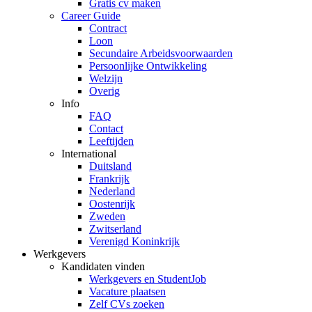
Gratis cv maken
Career Guide
Contract
Loon
Secundaire Arbeidsvoorwaarden
Persoonlijke Ontwikkeling
Welzijn
Overig
Info
FAQ
Contact
Leeftijden
International
Duitsland
Frankrijk
Nederland
Oostenrijk
Zweden
Zwitserland
Verenigd Koninkrijk
Werkgevers
Kandidaten vinden
Werkgevers en StudentJob
Vacature plaatsen
Zelf CVs zoeken