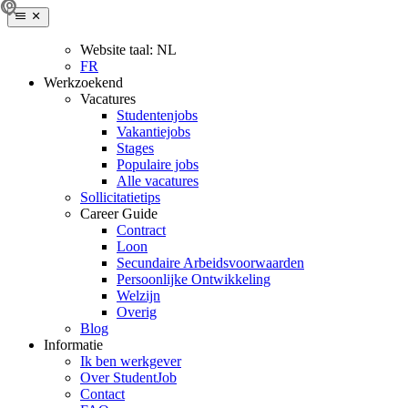
Website taal:
NL
FR
Werkzoekend
Vacatures
Studentenjobs
Vakantiejobs
Stages
Populaire jobs
Alle vacatures
Sollicitatietips
Career Guide
Contract
Loon
Secundaire Arbeidsvoorwaarden
Persoonlijke Ontwikkeling
Welzijn
Overig
Blog
Informatie
Ik ben werkgever
Over StudentJob
Contact