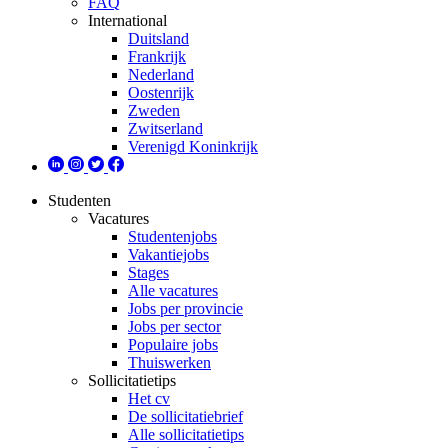
FAQ
International
Duitsland
Frankrijk
Nederland
Oostenrijk
Zweden
Zwitserland
Verenigd Koninkrijk
Studenten
Vacatures
Studentenjobs
Vakantiejobs
Stages
Alle vacatures
Jobs per provincie
Jobs per sector
Populaire jobs
Thuiswerken
Sollicitatietips
Het cv
De sollicitatiebrief
Alle sollicitatietips