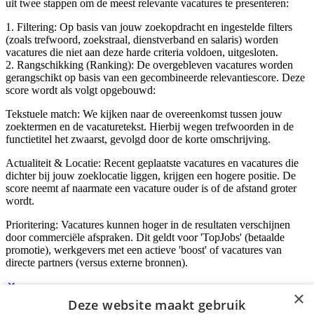
uit twee stappen om de meest relevante vacatures te presenteren:
1. Filtering: Op basis van jouw zoekopdracht en ingestelde filters
(zoals trefwoord, zoekstraal, dienstverband en salaris) worden
vacatures die niet aan deze harde criteria voldoen, uitgesloten.
2. Rangschikking (Ranking): De overgebleven vacatures worden
gerangschikt op basis van een gecombineerde relevantiescore. Deze
score wordt als volgt opgebouwd:
Tekstuele match: We kijken naar de overeenkomst tussen jouw
zoektermen en de vacaturetekst. Hierbij wegen trefwoorden in de
functietitel het zwaarst, gevolgd door de korte omschrijving.
Actualiteit & Locatie: Recent geplaatste vacatures en vacatures die
dichter bij jouw zoeklocatie liggen, krijgen een hogere positie. De
score neemt af naarmate een vacature ouder is of de afstand groter
wordt.
Prioritering: Vacatures kunnen hoger in de resultaten verschijnen
door commerciële afspraken. Dit geldt voor 'TopJobs' (betaalde
promotie), werkgevers met een actieve 'boost' of vacatures van
directe partners (versus externe bronnen).
×
Deze website maakt gebruik