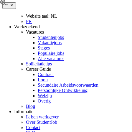
Website taal:
NL
FR
Werkzoekend
Vacatures
Studentenjobs
Vakantiejobs
Stages
Populaire jobs
Alle vacatures
Sollicitatietips
Career Guide
Contract
Loon
Secundaire Arbeidsvoorwaarden
Persoonlijke Ontwikkeling
Welzijn
Overig
Blog
Informatie
Ik ben werkgever
Over StudentJob
Contact