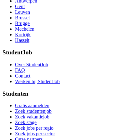
Antwerpen
Gent
Leuven
Brussel
Brugge
Mechelen
Kortrijk
Hasselt
StudentJob
Over StudentJob
FAQ
Contact
Werken bij StudentJob
Studenten
Gratis aanmelden
Zoek studentenjob
Zoek vakantiejob
Zoek stage
Zoek jobs per regio
Zoek jobs per sector
Onze partners