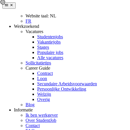
Website taal:
NL
FR
Werkzoekend
Vacatures
Studentenjobs
Vakantiejobs
Stages
Populaire jobs
Alle vacatures
Sollicitatietips
Career Guide
Contract
Loon
Secundaire Arbeidsvoorwaarden
Persoonlijke Ontwikkeling
Welzijn
Overig
Blog
Informatie
Ik ben werkgever
Over StudentJob
Contact