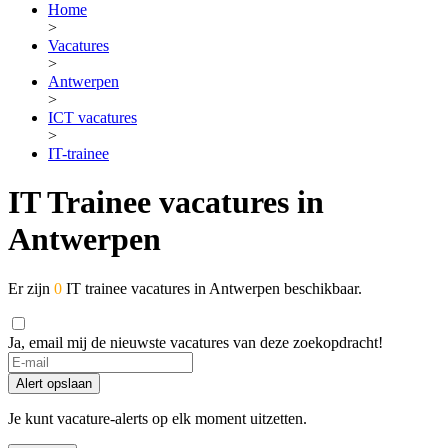
Home
>
Vacatures
>
Antwerpen
>
ICT vacatures
>
IT-trainee
IT Trainee vacatures in
Antwerpen
Er zijn
0
IT trainee vacatures in Antwerpen beschikbaar.
Ja, email mij de nieuwste vacatures van deze zoekopdracht!
If
you
Alert opslaan
are
a
Je kunt vacature-alerts op elk moment uitzetten.
human,