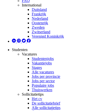
FAQ
International
Duitsland
Frankrijk
Nederland
Oostenrijk
Zweden
Zwitserland
Verenigd Koninkrijk
Studenten
Vacatures
Studentenjobs
Vakantiejobs
Stages
Alle vacatures
Jobs per provincie
Jobs per sector
Populaire jobs
Thuiswerken
Sollicitatietips
Het cv
De sollicitatiebrief
Alle sollicitatietips