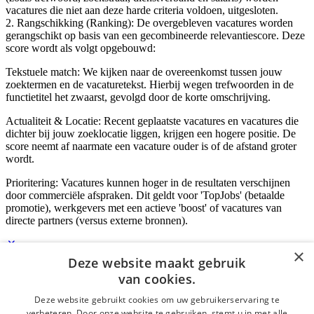
vacatures die niet aan deze harde criteria voldoen, uitgesloten.
2. Rangschikking (Ranking): De overgebleven vacatures worden
gerangschikt op basis van een gecombineerde relevantiescore. Deze
score wordt als volgt opgebouwd:
Tekstuele match: We kijken naar de overeenkomst tussen jouw
zoektermen en de vacaturetekst. Hierbij wegen trefwoorden in de
functietitel het zwaarst, gevolgd door de korte omschrijving.
Actualiteit & Locatie: Recent geplaatste vacatures en vacatures die
dichter bij jouw zoeklocatie liggen, krijgen een hogere positie. De
score neemt af naarmate een vacature ouder is of de afstand groter
wordt.
Prioritering: Vacatures kunnen hoger in de resultaten verschijnen
door commerciële afspraken. Dit geldt voor 'TopJobs' (betaalde
promotie), werkgevers met een actieve 'boost' of vacatures van
directe partners (versus externe bronnen).
×
Deze website maakt gebruik
Inloggen als bedrijf
van cookies.
Deze website gebruikt cookies om uw gebruikerservaring te
E-mail
*
verbeteren. Door onze website te gebruiken, stemt u in met alle