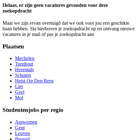
Helaas, er zijn geen vacatures gevonden voor deze
zoekopdracht
Maar we zijn ervan overtuigd dat we ook voor jou een geschikte
baan hebben. Sla hierboven je zoekopdracht op en ontvang nieuwe
vacatures in je mail of pas je zoekopdracht aan
Plaatsen
Mechelen
Turnhout
Herentals
Schoten
Heist Op Den Berg
Lier
Geel
Mol
Studentenjobs per regio
Antwerpen
Gent
Leuven
Brussel