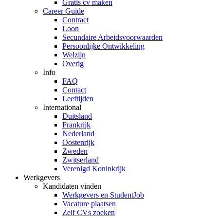
Gratis cv maken
Career Guide
Contract
Loon
Secundaire Arbeidsvoorwaarden
Persoonlijke Ontwikkeling
Welzijn
Overig
Info
FAQ
Contact
Leeftijden
International
Duitsland
Frankrijk
Nederland
Oostenrijk
Zweden
Zwitserland
Verenigd Koninkrijk
Werkgevers
Kandidaten vinden
Werkgevers en StudentJob
Vacature plaatsen
Zelf CVs zoeken