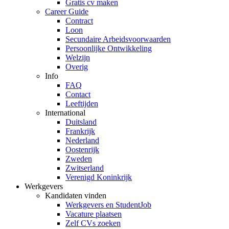
Gratis cv maken
Career Guide
Contract
Loon
Secundaire Arbeidsvoorwaarden
Persoonlijke Ontwikkeling
Welzijn
Overig
Info
FAQ
Contact
Leeftijden
International
Duitsland
Frankrijk
Nederland
Oostenrijk
Zweden
Zwitserland
Verenigd Koninkrijk
Werkgevers
Kandidaten vinden
Werkgevers en StudentJob
Vacature plaatsen
Zelf CVs zoeken