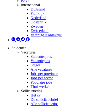
FAQ
International
Duitsland
Frankrijk
Nederland
Oostenrijk
Zweden
Zwitserland
Verenigd Koninkrijk
Studenten
Vacatures
Studentenjobs
Vakantiejobs
Stages
Alle vacatures
Jobs per provincie
Jobs per sector
Populaire jobs
Thuiswerken
Sollicitatietips
Het cv
De sollicitatiebrief
Alle sollicitatietips