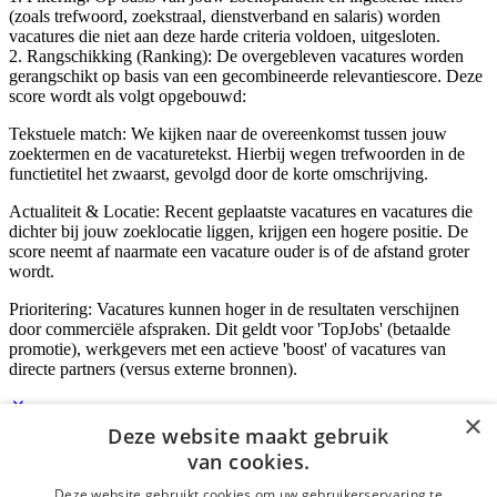
(zoals trefwoord, zoekstraal, dienstverband en salaris) worden
vacatures die niet aan deze harde criteria voldoen, uitgesloten.
2. Rangschikking (Ranking): De overgebleven vacatures worden
gerangschikt op basis van een gecombineerde relevantiescore. Deze
score wordt als volgt opgebouwd:
Tekstuele match: We kijken naar de overeenkomst tussen jouw
zoektermen en de vacaturetekst. Hierbij wegen trefwoorden in de
functietitel het zwaarst, gevolgd door de korte omschrijving.
Actualiteit & Locatie: Recent geplaatste vacatures en vacatures die
dichter bij jouw zoeklocatie liggen, krijgen een hogere positie. De
score neemt af naarmate een vacature ouder is of de afstand groter
wordt.
Prioritering: Vacatures kunnen hoger in de resultaten verschijnen
door commerciële afspraken. Dit geldt voor 'TopJobs' (betaalde
promotie), werkgevers met een actieve 'boost' of vacatures van
directe partners (versus externe bronnen).
×
Deze website maakt gebruik
Inloggen als bedrijf
van cookies.
Deze website gebruikt cookies om uw gebruikerservaring te
E-mail
*