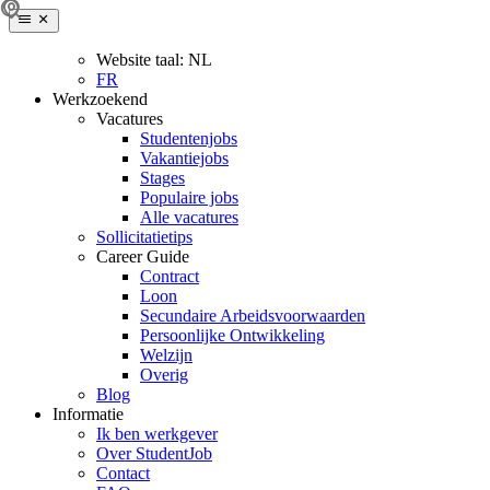
Website taal:
NL
FR
Werkzoekend
Vacatures
Studentenjobs
Vakantiejobs
Stages
Populaire jobs
Alle vacatures
Sollicitatietips
Career Guide
Contract
Loon
Secundaire Arbeidsvoorwaarden
Persoonlijke Ontwikkeling
Welzijn
Overig
Blog
Informatie
Ik ben werkgever
Over StudentJob
Contact