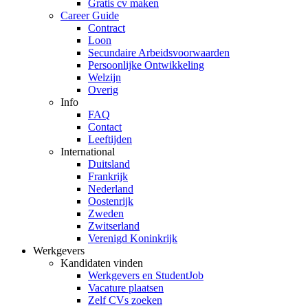
Gratis cv maken
Career Guide
Contract
Loon
Secundaire Arbeidsvoorwaarden
Persoonlijke Ontwikkeling
Welzijn
Overig
Info
FAQ
Contact
Leeftijden
International
Duitsland
Frankrijk
Nederland
Oostenrijk
Zweden
Zwitserland
Verenigd Koninkrijk
Werkgevers
Kandidaten vinden
Werkgevers en StudentJob
Vacature plaatsen
Zelf CVs zoeken