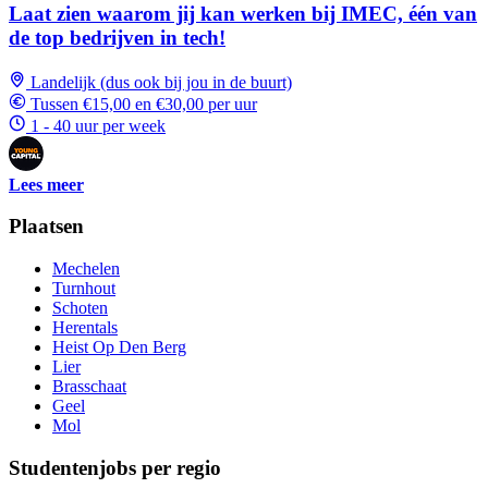
Laat zien waarom jij kan werken bij IMEC, één van
de top bedrijven in tech!
Landelijk (dus ook bij jou in de buurt)
Tussen €15,00 en €30,00 per uur
1 - 40 uur per week
Lees meer
Plaatsen
Mechelen
Turnhout
Schoten
Herentals
Heist Op Den Berg
Lier
Brasschaat
Geel
Mol
Studentenjobs per regio