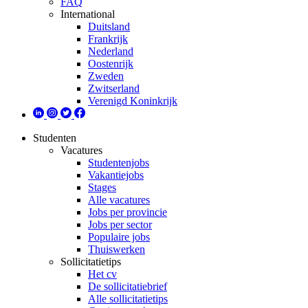
FAQ
International
Duitsland
Frankrijk
Nederland
Oostenrijk
Zweden
Zwitserland
Verenigd Koninkrijk
Studenten
Vacatures
Studentenjobs
Vakantiejobs
Stages
Alle vacatures
Jobs per provincie
Jobs per sector
Populaire jobs
Thuiswerken
Sollicitatietips
Het cv
De sollicitatiebrief
Alle sollicitatietips