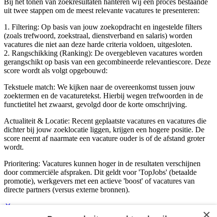
Bij het tonen van zoekresultaten hanteren wij een proces bestaande
uit twee stappen om de meest relevante vacatures te presenteren:
1. Filtering: Op basis van jouw zoekopdracht en ingestelde filters
(zoals trefwoord, zoekstraal, dienstverband en salaris) worden
vacatures die niet aan deze harde criteria voldoen, uitgesloten.
2. Rangschikking (Ranking): De overgebleven vacatures worden
gerangschikt op basis van een gecombineerde relevantiescore. Deze
score wordt als volgt opgebouwd:
Tekstuele match: We kijken naar de overeenkomst tussen jouw
zoektermen en de vacaturetekst. Hierbij wegen trefwoorden in de
functietitel het zwaarst, gevolgd door de korte omschrijving.
Actualiteit & Locatie: Recent geplaatste vacatures en vacatures die
dichter bij jouw zoeklocatie liggen, krijgen een hogere positie. De
score neemt af naarmate een vacature ouder is of de afstand groter
wordt.
Prioritering: Vacatures kunnen hoger in de resultaten verschijnen
door commerciële afspraken. Dit geldt voor 'TopJobs' (betaalde
promotie), werkgevers met een actieve 'boost' of vacatures van
directe partners (versus externe bronnen).
×