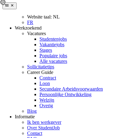
Website taal:
NL
FR
Werkzoekend
Vacatures
Studentenjobs
Vakantiejobs
Stages
Populaire jobs
Alle vacatures
Sollicitatietips
Career Guide
Contract
Loon
Secundaire Arbeidsvoorwaarden
Persoonlijke Ontwikkeling
Welzijn
Overig
Blog
Informatie
Ik ben werkgever
Over StudentJob
Contact