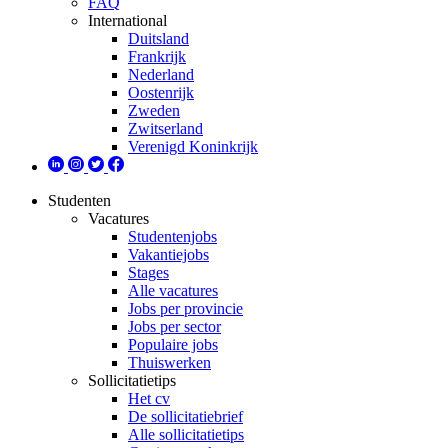
FAQ
International
Duitsland
Frankrijk
Nederland
Oostenrijk
Zweden
Zwitserland
Verenigd Koninkrijk
Studenten
Vacatures
Studentenjobs
Vakantiejobs
Stages
Alle vacatures
Jobs per provincie
Jobs per sector
Populaire jobs
Thuiswerken
Sollicitatietips
Het cv
De sollicitatiebrief
Alle sollicitatietips