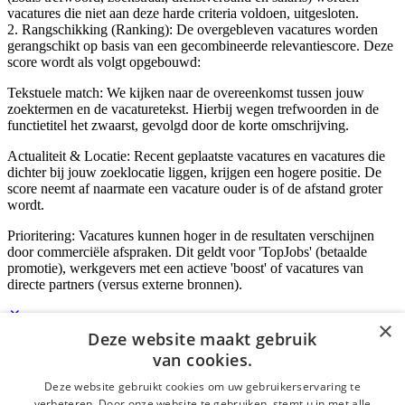
vacatures die niet aan deze harde criteria voldoen, uitgesloten.
2. Rangschikking (Ranking): De overgebleven vacatures worden
gerangschikt op basis van een gecombineerde relevantiescore. Deze
score wordt als volgt opgebouwd:
Tekstuele match: We kijken naar de overeenkomst tussen jouw
zoektermen en de vacaturetekst. Hierbij wegen trefwoorden in de
functietitel het zwaarst, gevolgd door de korte omschrijving.
Actualiteit & Locatie: Recent geplaatste vacatures en vacatures die
dichter bij jouw zoeklocatie liggen, krijgen een hogere positie. De
score neemt af naarmate een vacature ouder is of de afstand groter
wordt.
Prioritering: Vacatures kunnen hoger in de resultaten verschijnen
door commerciële afspraken. Dit geldt voor 'TopJobs' (betaalde
promotie), werkgevers met een actieve 'boost' of vacatures van
directe partners (versus externe bronnen).
×
Deze website maakt gebruik
Inloggen als bedrijf
van cookies.
Deze website gebruikt cookies om uw gebruikerservaring te
E-mail
*
verbeteren. Door onze website te gebruiken, stemt u in met alle