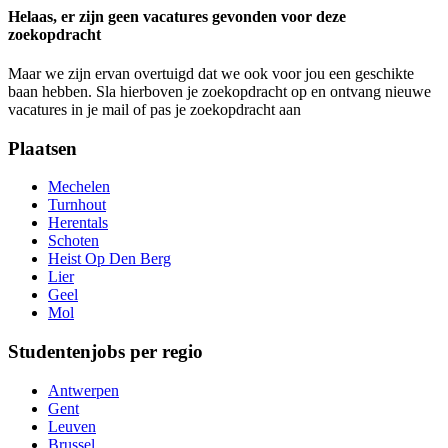
Helaas, er zijn geen vacatures gevonden voor deze
zoekopdracht
Maar we zijn ervan overtuigd dat we ook voor jou een geschikte
baan hebben. Sla hierboven je zoekopdracht op en ontvang nieuwe
vacatures in je mail of pas je zoekopdracht aan
Plaatsen
Mechelen
Turnhout
Herentals
Schoten
Heist Op Den Berg
Lier
Geel
Mol
Studentenjobs per regio
Antwerpen
Gent
Leuven
Brussel