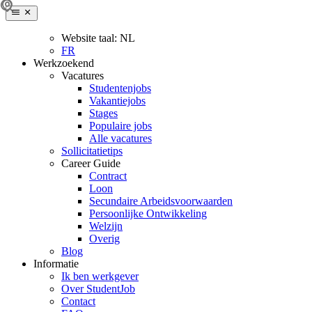
Website taal:
NL
FR
Werkzoekend
Vacatures
Studentenjobs
Vakantiejobs
Stages
Populaire jobs
Alle vacatures
Sollicitatietips
Career Guide
Contract
Loon
Secundaire Arbeidsvoorwaarden
Persoonlijke Ontwikkeling
Welzijn
Overig
Blog
Informatie
Ik ben werkgever
Over StudentJob
Contact