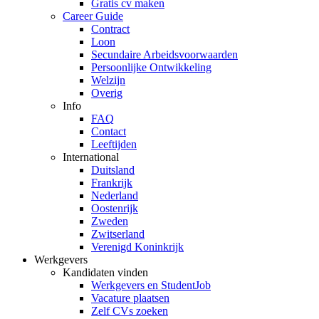
Gratis cv maken
Career Guide
Contract
Loon
Secundaire Arbeidsvoorwaarden
Persoonlijke Ontwikkeling
Welzijn
Overig
Info
FAQ
Contact
Leeftijden
International
Duitsland
Frankrijk
Nederland
Oostenrijk
Zweden
Zwitserland
Verenigd Koninkrijk
Werkgevers
Kandidaten vinden
Werkgevers en StudentJob
Vacature plaatsen
Zelf CVs zoeken