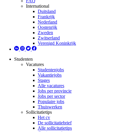
FAQ
International
Duitsland
Frankrijk
Nederland
Oostenrijk
Zweden
Zwitserland
Verenigd Koninkrijk
Studenten
Vacatures
Studentenjobs
Vakantiejobs
Stages
Alle vacatures
Jobs per provincie
Jobs per sector
Populaire jobs
Thuiswerken
Sollicitatietips
Het cv
De sollicitatiebrief
Alle sollicitatietips