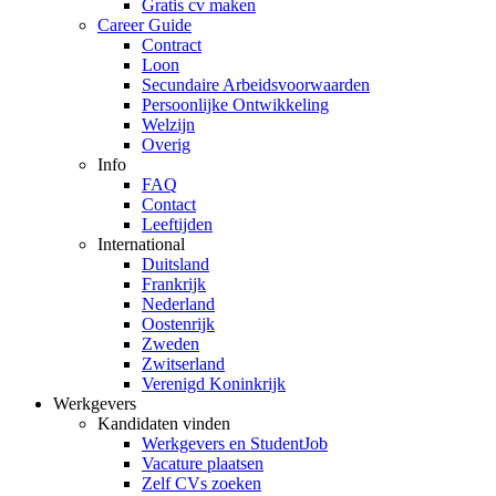
Gratis cv maken
Career Guide
Contract
Loon
Secundaire Arbeidsvoorwaarden
Persoonlijke Ontwikkeling
Welzijn
Overig
Info
FAQ
Contact
Leeftijden
International
Duitsland
Frankrijk
Nederland
Oostenrijk
Zweden
Zwitserland
Verenigd Koninkrijk
Werkgevers
Kandidaten vinden
Werkgevers en StudentJob
Vacature plaatsen
Zelf CVs zoeken