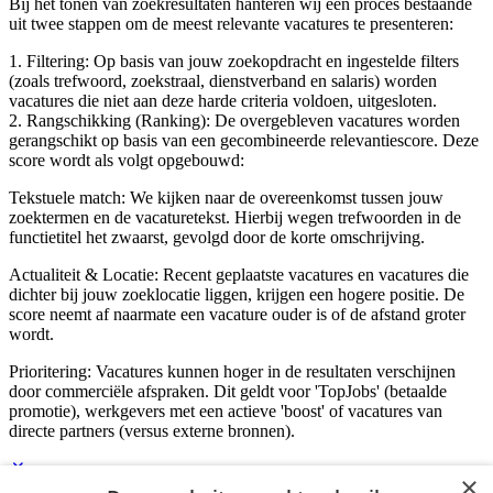
Bij het tonen van zoekresultaten hanteren wij een proces bestaande
uit twee stappen om de meest relevante vacatures te presenteren:
1. Filtering: Op basis van jouw zoekopdracht en ingestelde filters
(zoals trefwoord, zoekstraal, dienstverband en salaris) worden
vacatures die niet aan deze harde criteria voldoen, uitgesloten.
2. Rangschikking (Ranking): De overgebleven vacatures worden
gerangschikt op basis van een gecombineerde relevantiescore. Deze
score wordt als volgt opgebouwd:
Tekstuele match: We kijken naar de overeenkomst tussen jouw
zoektermen en de vacaturetekst. Hierbij wegen trefwoorden in de
functietitel het zwaarst, gevolgd door de korte omschrijving.
Actualiteit & Locatie: Recent geplaatste vacatures en vacatures die
dichter bij jouw zoeklocatie liggen, krijgen een hogere positie. De
score neemt af naarmate een vacature ouder is of de afstand groter
wordt.
Prioritering: Vacatures kunnen hoger in de resultaten verschijnen
door commerciële afspraken. Dit geldt voor 'TopJobs' (betaalde
promotie), werkgevers met een actieve 'boost' of vacatures van
directe partners (versus externe bronnen).
×