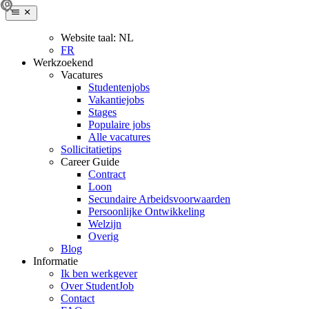
Website taal:
NL
FR
Werkzoekend
Vacatures
Studentenjobs
Vakantiejobs
Stages
Populaire jobs
Alle vacatures
Sollicitatietips
Career Guide
Contract
Loon
Secundaire Arbeidsvoorwaarden
Persoonlijke Ontwikkeling
Welzijn
Overig
Blog
Informatie
Ik ben werkgever
Over StudentJob
Contact