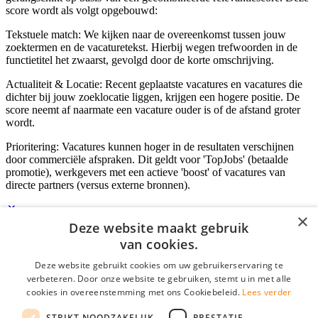
score wordt als volgt opgebouwd:
Tekstuele match: We kijken naar de overeenkomst tussen jouw
zoektermen en de vacaturetekst. Hierbij wegen trefwoorden in de
functietitel het zwaarst, gevolgd door de korte omschrijving.
Actualiteit & Locatie: Recent geplaatste vacatures en vacatures die
dichter bij jouw zoeklocatie liggen, krijgen een hogere positie. De
score neemt af naarmate een vacature ouder is of de afstand groter
wordt.
Prioritering: Vacatures kunnen hoger in de resultaten verschijnen
door commerciële afspraken. Dit geldt voor 'TopJobs' (betaalde
promotie), werkgevers met een actieve 'boost' of vacatures van
directe partners (versus externe bronnen).
×
Deze website maakt gebruik
Inloggen als bedrijf
van cookies.
Deze website gebruikt cookies om uw gebruikerservaring te
E-mail
*
verbeteren. Door onze website te gebruiken, stemt u in met alle
cookies in overeenstemming met ons Cookiebeleid.
Lees verder
Wachtwoord
STRIKT NOODZAKELIJK
PRESTATIE