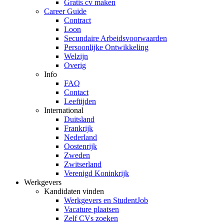
Gratis cv maken
Career Guide
Contract
Loon
Secundaire Arbeidsvoorwaarden
Persoonlijke Ontwikkeling
Welzijn
Overig
Info
FAQ
Contact
Leeftijden
International
Duitsland
Frankrijk
Nederland
Oostenrijk
Zweden
Zwitserland
Verenigd Koninkrijk
Werkgevers
Kandidaten vinden
Werkgevers en StudentJob
Vacature plaatsen
Zelf CVs zoeken