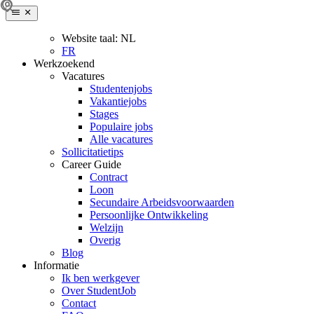
Website taal:
NL
FR
Werkzoekend
Vacatures
Studentenjobs
Vakantiejobs
Stages
Populaire jobs
Alle vacatures
Sollicitatietips
Career Guide
Contract
Loon
Secundaire Arbeidsvoorwaarden
Persoonlijke Ontwikkeling
Welzijn
Overig
Blog
Informatie
Ik ben werkgever
Over StudentJob
Contact