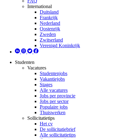
FAQ
International
Duitsland
Frankrijk
Nederland
Oostenrijk
Zweden
Zwitserland
Verenigd Koninkrijk
Studenten
Vacatures
Studentenjobs
Vakantiejobs
Stages
Alle vacatures
Jobs per provincie
Jobs per sector
Populaire jobs
Thuiswerken
Sollicitatietips
Het cv
De sollicitatiebrief
Alle sollicitatietips