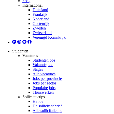
FAQ
International
Duitsland
Frankrijk
Nederland
Oostenrijk
Zweden
Zwitserland
Verenigd Koninkrijk
Studenten
Vacatures
Studentenjobs
Vakantiejobs
Stages
Alle vacatures
Jobs per provincie
Jobs per sector
Populaire jobs
Thuiswerken
Sollicitatietips
Het cv
De sollicitatiebrief
Alle sollicitatietips