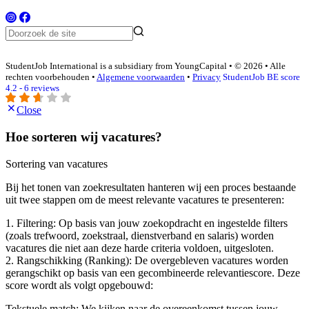
StudentJob International is a subsidiary from YoungCapital • © 2026 • Alle
rechten voorbehouden •
Algemene voorwaarden
•
Privacy
StudentJob BE score
4.2 - 6 reviews
Close
Hoe sorteren wij vacatures?
Sortering van vacatures
Bij het tonen van zoekresultaten hanteren wij een proces bestaande
uit twee stappen om de meest relevante vacatures te presenteren:
1. Filtering: Op basis van jouw zoekopdracht en ingestelde filters
(zoals trefwoord, zoekstraal, dienstverband en salaris) worden
vacatures die niet aan deze harde criteria voldoen, uitgesloten.
2. Rangschikking (Ranking): De overgebleven vacatures worden
gerangschikt op basis van een gecombineerde relevantiescore. Deze
score wordt als volgt opgebouwd:
Tekstuele match: We kijken naar de overeenkomst tussen jouw