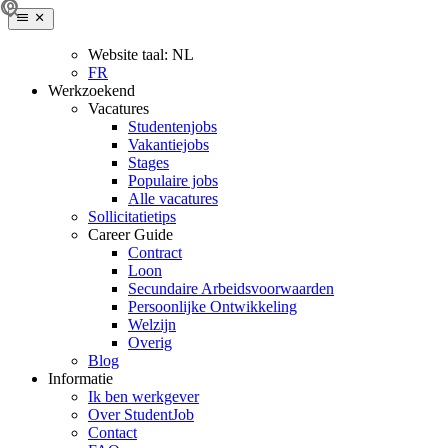
Website taal:
NL
FR
Werkzoekend
Vacatures
Studentenjobs
Vakantiejobs
Stages
Populaire jobs
Alle vacatures
Sollicitatietips
Career Guide
Contract
Loon
Secundaire Arbeidsvoorwaarden
Persoonlijke Ontwikkeling
Welzijn
Overig
Blog
Informatie
Ik ben werkgever
Over StudentJob
Contact