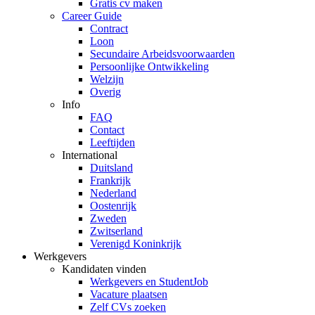
Gratis cv maken
Career Guide
Contract
Loon
Secundaire Arbeidsvoorwaarden
Persoonlijke Ontwikkeling
Welzijn
Overig
Info
FAQ
Contact
Leeftijden
International
Duitsland
Frankrijk
Nederland
Oostenrijk
Zweden
Zwitserland
Verenigd Koninkrijk
Werkgevers
Kandidaten vinden
Werkgevers en StudentJob
Vacature plaatsen
Zelf CVs zoeken