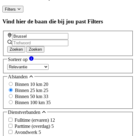
human,
ignore
Filters
this
field
Vind hier de baan die bij jou past
Filters
Zoeken
Zoeken
Sorteer op
Afstanden
Binnen 10 km
20
Binnen 25 km
25
Binnen 50 km
33
Binnen 100 km
35
Dienstverbanden
Fulltime (ervaren)
12
Parttime (overdag)
5
Avondwerk
5