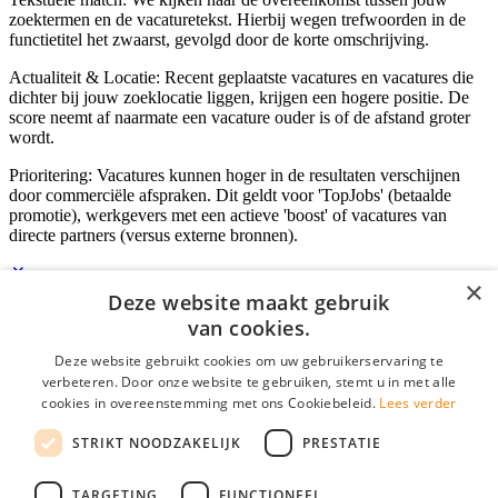
zoektermen en de vacaturetekst. Hierbij wegen trefwoorden in de
functietitel het zwaarst, gevolgd door de korte omschrijving.
Actualiteit & Locatie: Recent geplaatste vacatures en vacatures die
dichter bij jouw zoeklocatie liggen, krijgen een hogere positie. De
score neemt af naarmate een vacature ouder is of de afstand groter
wordt.
Prioritering: Vacatures kunnen hoger in de resultaten verschijnen
door commerciële afspraken. Dit geldt voor 'TopJobs' (betaalde
promotie), werkgevers met een actieve 'boost' of vacatures van
directe partners (versus externe bronnen).
×
Deze website maakt gebruik
Inloggen als bedrijf
van cookies.
Deze website gebruikt cookies om uw gebruikerservaring te
E-mail
*
verbeteren. Door onze website te gebruiken, stemt u in met alle
cookies in overeenstemming met ons Cookiebeleid.
Lees verder
Wachtwoord
STRIKT NOODZAKELIJK
PRESTATIE
login gegevens onthouden
Wachtwoord vergeten?
login
TARGETING
FUNCTIONEEL