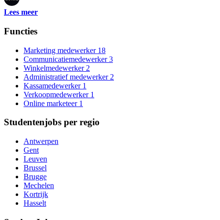
Lees meer
Functies
Marketing medewerker
18
Communicatiemedewerker
3
Winkelmedewerker
2
Administratief medewerker
2
Kassamedewerker
1
Verkoopmedewerker
1
Online marketeer
1
Studentenjobs per regio
Antwerpen
Gent
Leuven
Brussel
Brugge
Mechelen
Kortrijk
Hasselt