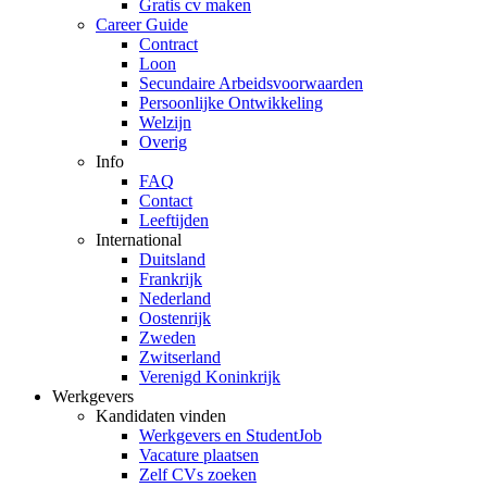
Gratis cv maken
Career Guide
Contract
Loon
Secundaire Arbeidsvoorwaarden
Persoonlijke Ontwikkeling
Welzijn
Overig
Info
FAQ
Contact
Leeftijden
International
Duitsland
Frankrijk
Nederland
Oostenrijk
Zweden
Zwitserland
Verenigd Koninkrijk
Werkgevers
Kandidaten vinden
Werkgevers en StudentJob
Vacature plaatsen
Zelf CVs zoeken