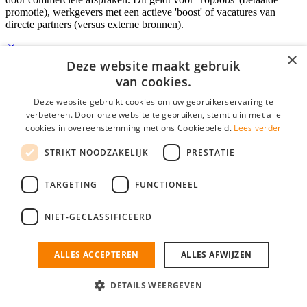
promotie), werkgevers met een actieve 'boost' of vacatures van
directe partners (versus externe bronnen).
×
Deze website maakt gebruik
Inloggen als bedrijf
van cookies.
Deze website gebruikt cookies om uw gebruikerservaring te
E-mail
*
verbeteren. Door onze website te gebruiken, stemt u in met alle
cookies in overeenstemming met ons Cookiebeleid.
Lees verder
Wachtwoord
STRIKT NOODZAKELIJK
PRESTATIE
login gegevens onthouden
Wachtwoord vergeten?
login
TARGETING
FUNCTIONEEL
Bedrijf aanmelden
NIET-GECLASSIFICEERD
Na het aanmelden kun je meteen je vacature plaatsen en heb je je
nieuwe collega/werknemer zo gevonden!
ALLES ACCEPTEREN
ALLES AFWIJZEN
Heb je nog geen gratis bedrijfsprofiel?
DETAILS WEERGEVEN
Bedrijf aanmelden