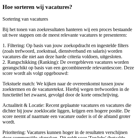
Hoe sorteren wij vacatures?
Sortering van vacatures
Bij het tonen van zoekresultaten hanteren wij een proces bestaande
uit twee stappen om de meest relevante vacatures te presenteren:
1. Filtering: Op basis van jouw zoekopdracht en ingestelde filters
(zoals trefwoord, zoekstraal, dienstverband en salaris) worden
vacatures die niet aan deze harde criteria voldoen, uitgesloten.
2. Rangschikking (Ranking): De overgebleven vacatures worden
gerangschikt op basis van een gecombineerde relevantiescore. Deze
score wordt als volgt opgebouwd:
Tekstuele match: We kijken naar de overeenkomst tussen jouw
zoektermen en de vacaturetekst. Hierbij wegen trefwoorden in de
functietitel het zwaarst, gevolgd door de korte omschrijving.
Actualiteit & Locatie: Recent geplaatste vacatures en vacatures die
dichter bij jouw zoeklocatie liggen, krijgen een hogere positie. De
score neemt af naarmate een vacature ouder is of de afstand groter
wordt.
Prioritering: Vacatures kunnen hoger in de resultaten verschijnen
door commerciële afspraken. Dit geldt voor 'TopJobs' (betaalde