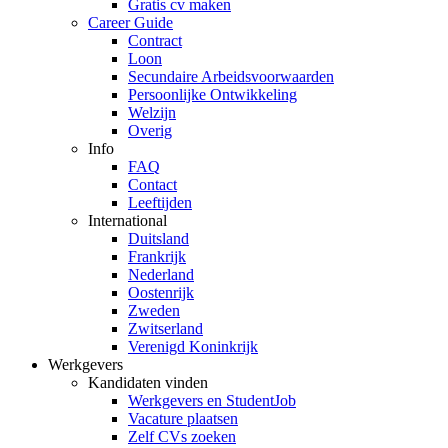
Gratis cv maken
Career Guide
Contract
Loon
Secundaire Arbeidsvoorwaarden
Persoonlijke Ontwikkeling
Welzijn
Overig
Info
FAQ
Contact
Leeftijden
International
Duitsland
Frankrijk
Nederland
Oostenrijk
Zweden
Zwitserland
Verenigd Koninkrijk
Werkgevers
Kandidaten vinden
Werkgevers en StudentJob
Vacature plaatsen
Zelf CVs zoeken