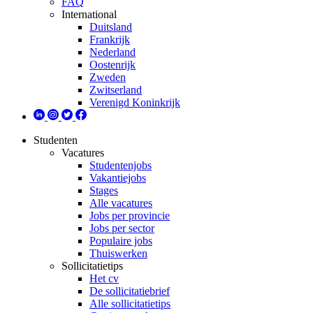
FAQ
International
Duitsland
Frankrijk
Nederland
Oostenrijk
Zweden
Zwitserland
Verenigd Koninkrijk
Studenten
Vacatures
Studentenjobs
Vakantiejobs
Stages
Alle vacatures
Jobs per provincie
Jobs per sector
Populaire jobs
Thuiswerken
Sollicitatietips
Het cv
De sollicitatiebrief
Alle sollicitatietips