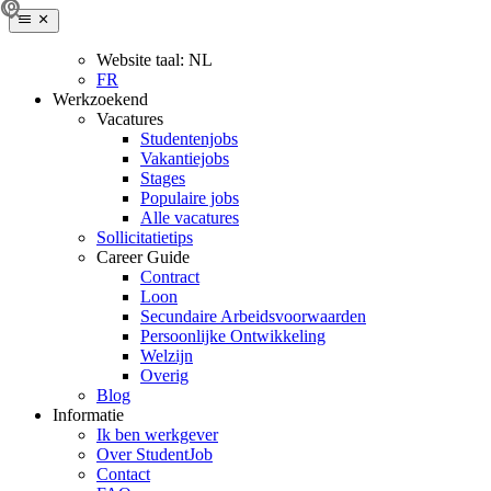
Website taal:
NL
FR
Werkzoekend
Vacatures
Studentenjobs
Vakantiejobs
Stages
Populaire jobs
Alle vacatures
Sollicitatietips
Career Guide
Contract
Loon
Secundaire Arbeidsvoorwaarden
Persoonlijke Ontwikkeling
Welzijn
Overig
Blog
Informatie
Ik ben werkgever
Over StudentJob
Contact