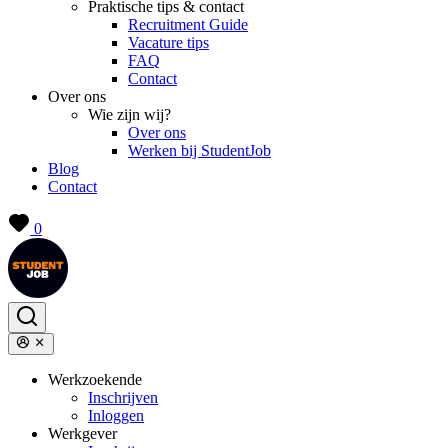
Praktische tips & contact
Recruitment Guide
Vacature tips
FAQ
Contact
Over ons
Wie zijn wij?
Over ons
Werken bij StudentJob
Blog
Contact
0
Werkzoekende
Inschrijven
Inloggen
Werkgever