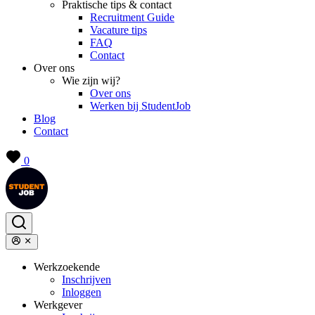
Praktische tips & contact
Recruitment Guide
Vacature tips
FAQ
Contact
Over ons
Wie zijn wij?
Over ons
Werken bij StudentJob
Blog
Contact
0
Werkzoekende
Inschrijven
Inloggen
Werkgever