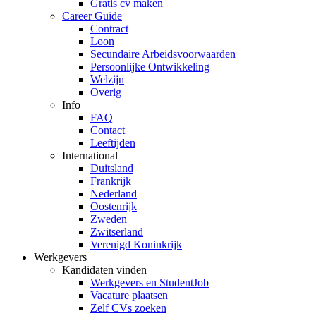
Gratis cv maken
Career Guide
Contract
Loon
Secundaire Arbeidsvoorwaarden
Persoonlijke Ontwikkeling
Welzijn
Overig
Info
FAQ
Contact
Leeftijden
International
Duitsland
Frankrijk
Nederland
Oostenrijk
Zweden
Zwitserland
Verenigd Koninkrijk
Werkgevers
Kandidaten vinden
Werkgevers en StudentJob
Vacature plaatsen
Zelf CVs zoeken