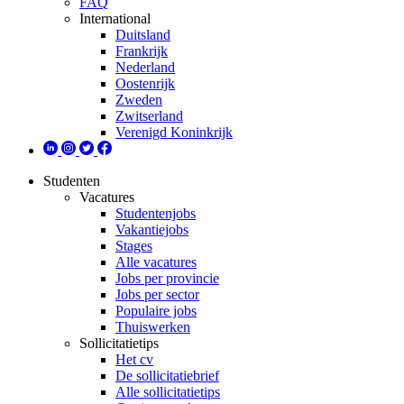
FAQ
International
Duitsland
Frankrijk
Nederland
Oostenrijk
Zweden
Zwitserland
Verenigd Koninkrijk
Studenten
Vacatures
Studentenjobs
Vakantiejobs
Stages
Alle vacatures
Jobs per provincie
Jobs per sector
Populaire jobs
Thuiswerken
Sollicitatietips
Het cv
De sollicitatiebrief
Alle sollicitatietips