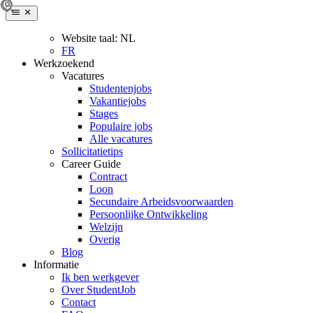
Website taal:
NL
FR
Werkzoekend
Vacatures
Studentenjobs
Vakantiejobs
Stages
Populaire jobs
Alle vacatures
Sollicitatietips
Career Guide
Contract
Loon
Secundaire Arbeidsvoorwaarden
Persoonlijke Ontwikkeling
Welzijn
Overig
Blog
Informatie
Ik ben werkgever
Over StudentJob
Contact