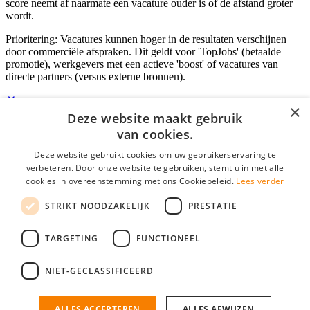
score neemt af naarmate een vacature ouder is of de afstand groter
wordt.
Prioritering: Vacatures kunnen hoger in de resultaten verschijnen
door commerciële afspraken. Dit geldt voor 'TopJobs' (betaalde
promotie), werkgevers met een actieve 'boost' of vacatures van
directe partners (versus externe bronnen).
×
Deze website maakt gebruik
Inloggen als bedrijf
van cookies.
Deze website gebruikt cookies om uw gebruikerservaring te
E-mail
*
verbeteren. Door onze website te gebruiken, stemt u in met alle
cookies in overeenstemming met ons Cookiebeleid.
Lees verder
Wachtwoord
STRIKT NOODZAKELIJK
PRESTATIE
login gegevens onthouden
Wachtwoord vergeten?
login
TARGETING
FUNCTIONEEL
Bedrijf aanmelden
NIET-GECLASSIFICEERD
Na het aanmelden kun je meteen je vacature plaatsen en heb je je
nieuwe collega/werknemer zo gevonden!
ALLES ACCEPTEREN
ALLES AFWIJZEN