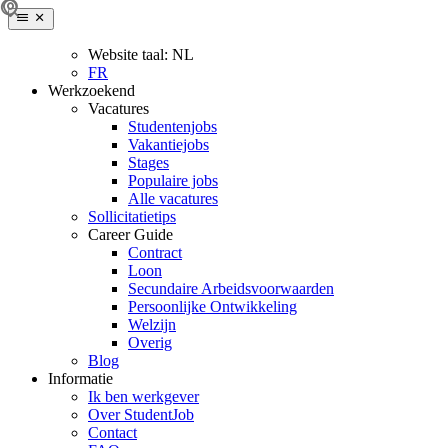
Website taal:
NL
FR
Werkzoekend
Vacatures
Studentenjobs
Vakantiejobs
Stages
Populaire jobs
Alle vacatures
Sollicitatietips
Career Guide
Contract
Loon
Secundaire Arbeidsvoorwaarden
Persoonlijke Ontwikkeling
Welzijn
Overig
Blog
Informatie
Ik ben werkgever
Over StudentJob
Contact