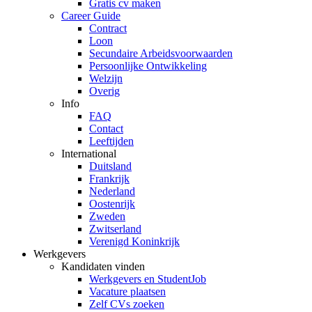
Gratis cv maken
Career Guide
Contract
Loon
Secundaire Arbeidsvoorwaarden
Persoonlijke Ontwikkeling
Welzijn
Overig
Info
FAQ
Contact
Leeftijden
International
Duitsland
Frankrijk
Nederland
Oostenrijk
Zweden
Zwitserland
Verenigd Koninkrijk
Werkgevers
Kandidaten vinden
Werkgevers en StudentJob
Vacature plaatsen
Zelf CVs zoeken