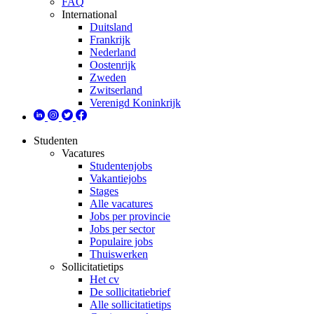
FAQ
International
Duitsland
Frankrijk
Nederland
Oostenrijk
Zweden
Zwitserland
Verenigd Koninkrijk
Studenten
Vacatures
Studentenjobs
Vakantiejobs
Stages
Alle vacatures
Jobs per provincie
Jobs per sector
Populaire jobs
Thuiswerken
Sollicitatietips
Het cv
De sollicitatiebrief
Alle sollicitatietips