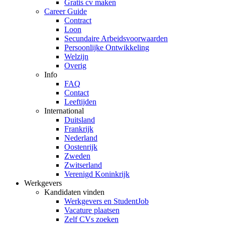
Gratis cv maken
Career Guide
Contract
Loon
Secundaire Arbeidsvoorwaarden
Persoonlijke Ontwikkeling
Welzijn
Overig
Info
FAQ
Contact
Leeftijden
International
Duitsland
Frankrijk
Nederland
Oostenrijk
Zweden
Zwitserland
Verenigd Koninkrijk
Werkgevers
Kandidaten vinden
Werkgevers en StudentJob
Vacature plaatsen
Zelf CVs zoeken