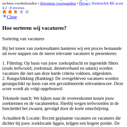
rechten voorbehouden •
Algemene voorwaarden
•
Privacy
StudentJob BE score
4.2 - 6 reviews
Close
Hoe sorteren wij vacatures?
Sortering van vacatures
Bij het tonen van zoekresultaten hanteren wij een proces bestaande
uit twee stappen om de meest relevante vacatures te presenteren:
1. Filtering: Op basis van jouw zoekopdracht en ingestelde filters
(zoals trefwoord, zoekstraal, dienstverband en salaris) worden
vacatures die niet aan deze harde criteria voldoen, uitgesloten.
2. Rangschikking (Ranking): De overgebleven vacatures worden
gerangschikt op basis van een gecombineerde relevantiescore. Deze
score wordt als volgt opgebouwd:
Tekstuele match: We kijken naar de overeenkomst tussen jouw
zoektermen en de vacaturetekst. Hierbij wegen trefwoorden in de
functietitel het zwaarst, gevolgd door de korte omschrijving.
Actualiteit & Locatie: Recent geplaatste vacatures en vacatures die
dichter bij jouw zoeklocatie liggen, krijgen een hogere positie. De