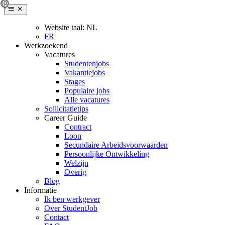
Website taal:
NL
FR
Werkzoekend
Vacatures
Studentenjobs
Vakantiejobs
Stages
Populaire jobs
Alle vacatures
Sollicitatietips
Career Guide
Contract
Loon
Secundaire Arbeidsvoorwaarden
Persoonlijke Ontwikkeling
Welzijn
Overig
Blog
Informatie
Ik ben werkgever
Over StudentJob
Contact