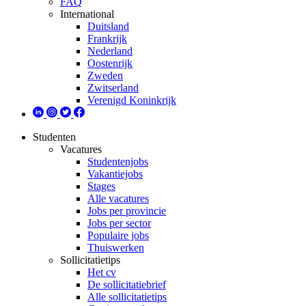
FAQ
International
Duitsland
Frankrijk
Nederland
Oostenrijk
Zweden
Zwitserland
Verenigd Koninkrijk
Studenten
Vacatures
Studentenjobs
Vakantiejobs
Stages
Alle vacatures
Jobs per provincie
Jobs per sector
Populaire jobs
Thuiswerken
Sollicitatietips
Het cv
De sollicitatiebrief
Alle sollicitatietips