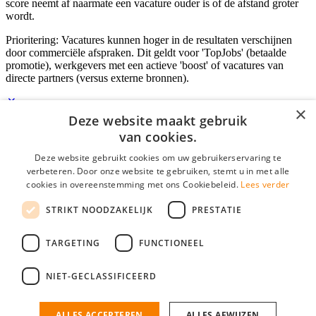
score neemt af naarmate een vacature ouder is of de afstand groter
wordt.
Prioritering: Vacatures kunnen hoger in de resultaten verschijnen
door commerciële afspraken. Dit geldt voor 'TopJobs' (betaalde
promotie), werkgevers met een actieve 'boost' of vacatures van
directe partners (versus externe bronnen).
×
Deze website maakt gebruik
Inloggen als bedrijf
van cookies.
Deze website gebruikt cookies om uw gebruikerservaring te
E-mail
*
verbeteren. Door onze website te gebruiken, stemt u in met alle
cookies in overeenstemming met ons Cookiebeleid.
Lees verder
Wachtwoord
STRIKT NOODZAKELIJK
PRESTATIE
login gegevens onthouden
Wachtwoord vergeten?
login
TARGETING
FUNCTIONEEL
Bedrijf aanmelden
NIET-GECLASSIFICEERD
Na het aanmelden kun je meteen je vacature plaatsen en heb je je
nieuwe collega/werknemer zo gevonden!
ALLES ACCEPTEREN
ALLES AFWIJZEN