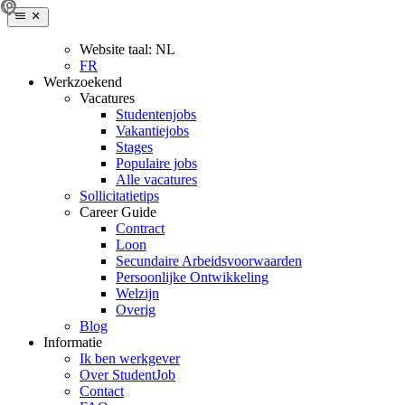
Website taal:
NL
FR
Werkzoekend
Vacatures
Studentenjobs
Vakantiejobs
Stages
Populaire jobs
Alle vacatures
Sollicitatietips
Career Guide
Contract
Loon
Secundaire Arbeidsvoorwaarden
Persoonlijke Ontwikkeling
Welzijn
Overig
Blog
Informatie
Ik ben werkgever
Over StudentJob
Contact