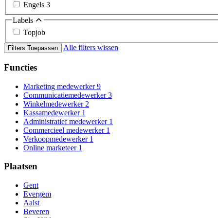
Engels
3
Labels
Topjob
Alle filters wissen
Filters Toepassen
Functies
Marketing medewerker
9
Communicatiemedewerker
3
Winkelmedewerker
2
Kassamedewerker
1
Administratief medewerker
1
Commercieel medewerker
1
Verkoopmedewerker
1
Online marketeer
1
Plaatsen
Gent
Evergem
Aalst
Beveren