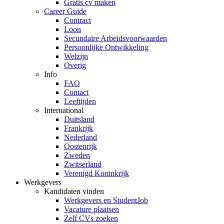
Gratis cv maken
Career Guide
Contract
Loon
Secundaire Arbeidsvoorwaarden
Persoonlijke Ontwikkeling
Welzijn
Overig
Info
FAQ
Contact
Leeftijden
International
Duitsland
Frankrijk
Nederland
Oostenrijk
Zweden
Zwitserland
Verenigd Koninkrijk
Werkgevers
Kandidaten vinden
Werkgevers en StudentJob
Vacature plaatsen
Zelf CVs zoeken