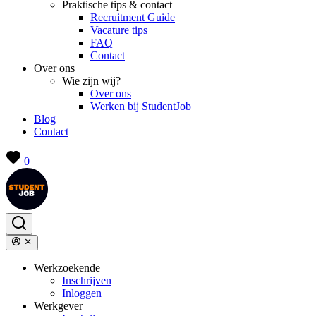
Praktische tips & contact
Recruitment Guide
Vacature tips
FAQ
Contact
Over ons
Wie zijn wij?
Over ons
Werken bij StudentJob
Blog
Contact
0
Werkzoekende
Inschrijven
Inloggen
Werkgever