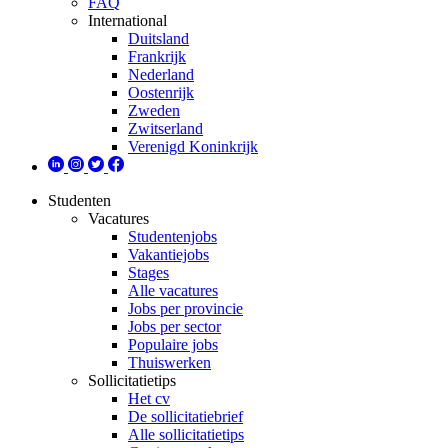
FAQ
International
Duitsland
Frankrijk
Nederland
Oostenrijk
Zweden
Zwitserland
Verenigd Koninkrijk
Studenten
Vacatures
Studentenjobs
Vakantiejobs
Stages
Alle vacatures
Jobs per provincie
Jobs per sector
Populaire jobs
Thuiswerken
Sollicitatietips
Het cv
De sollicitatiebrief
Alle sollicitatietips