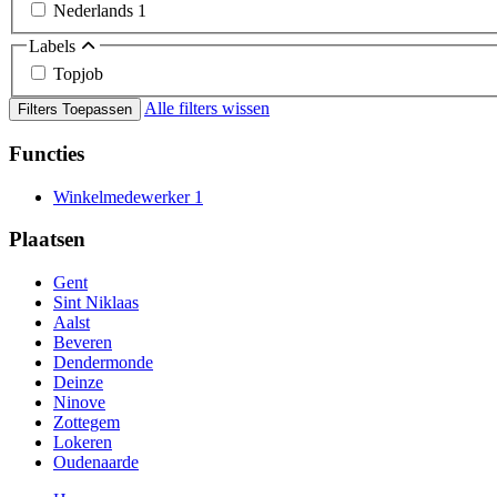
Nederlands
1
Labels
Topjob
Alle filters wissen
Filters Toepassen
Functies
Winkelmedewerker
1
Plaatsen
Gent
Sint Niklaas
Aalst
Beveren
Dendermonde
Deinze
Ninove
Zottegem
Lokeren
Oudenaarde