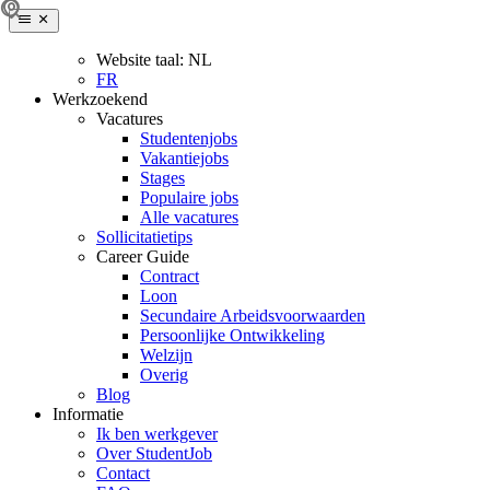
Website taal:
NL
FR
Werkzoekend
Vacatures
Studentenjobs
Vakantiejobs
Stages
Populaire jobs
Alle vacatures
Sollicitatietips
Career Guide
Contract
Loon
Secundaire Arbeidsvoorwaarden
Persoonlijke Ontwikkeling
Welzijn
Overig
Blog
Informatie
Ik ben werkgever
Over StudentJob
Contact