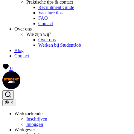
Praktische tips & contact
Recruitment Guide
Vacature tips
FAQ
Contact
Over ons
Wie zijn wij?
Over ons
Werken bij StudentJob
Blog
Contact
0
Werkzoekende
Inschrijven
Inloggen
Werkgever