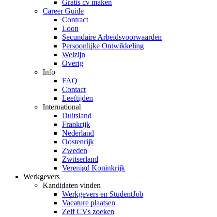
Gratis cv maken
Career Guide
Contract
Loon
Secundaire Arbeidsvoorwaarden
Persoonlijke Ontwikkeling
Welzijn
Overig
Info
FAQ
Contact
Leeftijden
International
Duitsland
Frankrijk
Nederland
Oostenrijk
Zweden
Zwitserland
Verenigd Koninkrijk
Werkgevers
Kandidaten vinden
Werkgevers en StudentJob
Vacature plaatsen
Zelf CVs zoeken