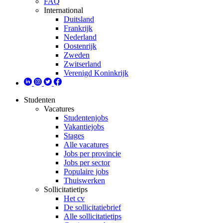
FAQ
International
Duitsland
Frankrijk
Nederland
Oostenrijk
Zweden
Zwitserland
Verenigd Koninkrijk
Studenten
Vacatures
Studentenjobs
Vakantiejobs
Stages
Alle vacatures
Jobs per provincie
Jobs per sector
Populaire jobs
Thuiswerken
Sollicitatietips
Het cv
De sollicitatiebrief
Alle sollicitatietips