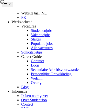
Website taal:
NL
FR
Werkzoekend
Vacatures
Studentenjobs
Vakantiejobs
Stages
Populaire jobs
Alle vacatures
Sollicitatietips
Career Guide
Contract
Loon
Secundaire Arbeidsvoorwaarden
Persoonlijke Ontwikkeling
Welzijn
Overig
Blog
Informatie
Ik ben werkgever
Over StudentJob
Contact