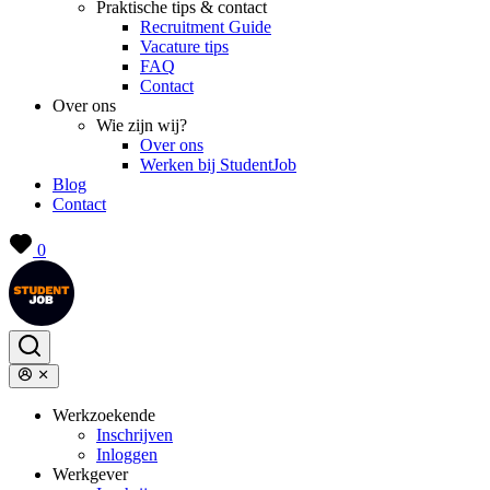
Praktische tips & contact
Recruitment Guide
Vacature tips
FAQ
Contact
Over ons
Wie zijn wij?
Over ons
Werken bij StudentJob
Blog
Contact
0
Werkzoekende
Inschrijven
Inloggen
Werkgever