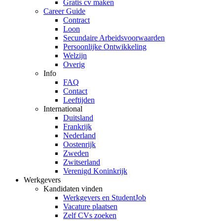
Gratis cv maken
Career Guide
Contract
Loon
Secundaire Arbeidsvoorwaarden
Persoonlijke Ontwikkeling
Welzijn
Overig
Info
FAQ
Contact
Leeftijden
International
Duitsland
Frankrijk
Nederland
Oostenrijk
Zweden
Zwitserland
Verenigd Koninkrijk
Werkgevers
Kandidaten vinden
Werkgevers en StudentJob
Vacature plaatsen
Zelf CVs zoeken