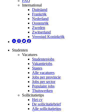
FAQ
International
Duitsland
Frankrijk
Nederland
Oostenrijk
Zweden
Zwitserland
Verenigd Koninkrijk
Studenten
Vacatures
Studentenjobs
Vakantiejobs
Stages
Alle vacatures
Jobs per provincie
Jobs per sector
Populaire jobs
Thuiswerken
Sollicitatietips
Het cv
De sollicitatiebrief
Alle sollicitatietips