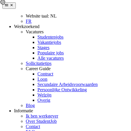
Website taal:
NL
FR
Werkzoekend
Vacatures
Studentenjobs
Vakantiejobs
Stages
Populaire jobs
Alle vacatures
Sollicitatietips
Career Guide
Contract
Loon
Secundaire Arbeidsvoorwaarden
Persoonlijke Ontwikkeling
Welzijn
Overig
Blog
Informatie
Ik ben werkgever
Over StudentJob
Contact