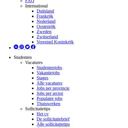
FAQ
International
Duitsland
Frankrijk
Nederland
Oostenrijk
Zweden
Zwitserland
Verenigd Koninkrijk
Studenten
Vacatures
Studentenjobs
Vakantiejobs
Stages
Alle vacatures
Jobs per provincie
Jobs per sector
Populaire jobs
Thuiswerken
Sollicitatietips
Het cv
De sollicitatiebrief
Alle sollicitatietips