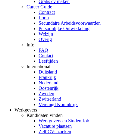
Gratis cv maken
Career Guide
Contract
Loon
Secundaire Arbeidsvoorwaarden
Persoonlijke Ontwikkeling
Welzijn
Overig
Info
FAQ
Contact
Leeftijden
International
Duitsland
Frankrijk
Nederland
Oostenrijk
Zweden
Zwitserland
Verenigd Koninkrijk
Werkgevers
Kandidaten vinden
Werkgevers en StudentJob
Vacature plaatsen
Zelf CVs zoeken