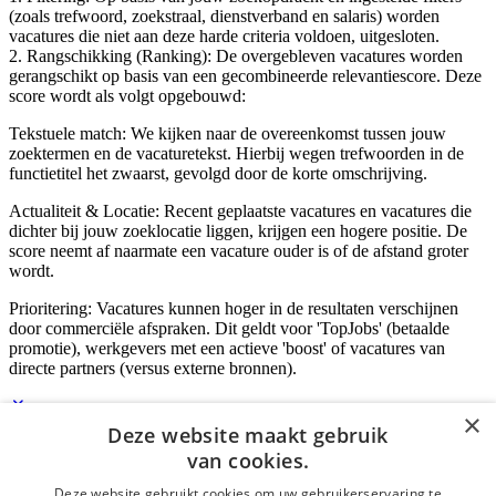
(zoals trefwoord, zoekstraal, dienstverband en salaris) worden
vacatures die niet aan deze harde criteria voldoen, uitgesloten.
2. Rangschikking (Ranking): De overgebleven vacatures worden
gerangschikt op basis van een gecombineerde relevantiescore. Deze
score wordt als volgt opgebouwd:
Tekstuele match: We kijken naar de overeenkomst tussen jouw
zoektermen en de vacaturetekst. Hierbij wegen trefwoorden in de
functietitel het zwaarst, gevolgd door de korte omschrijving.
Actualiteit & Locatie: Recent geplaatste vacatures en vacatures die
dichter bij jouw zoeklocatie liggen, krijgen een hogere positie. De
score neemt af naarmate een vacature ouder is of de afstand groter
wordt.
Prioritering: Vacatures kunnen hoger in de resultaten verschijnen
door commerciële afspraken. Dit geldt voor 'TopJobs' (betaalde
promotie), werkgevers met een actieve 'boost' of vacatures van
directe partners (versus externe bronnen).
×
Deze website maakt gebruik
Inloggen als bedrijf
van cookies.
Deze website gebruikt cookies om uw gebruikerservaring te
E-mail
*