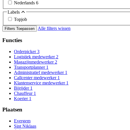
Nederlands
6
Labels
Topjob
Alle filters wissen
Filters Toepassen
Functies
Orderpicker
3
Logistiek medewerker
2
Magazijnmedewerker
2
Transportplanner
1
Administratief medewerker
1
Callcenter medewerker
1
Klantenservice medewerker
1
Bijrijder
1
Chauffeur
1
Koerier
1
Plaatsen
Evergem
Sint Niklaas