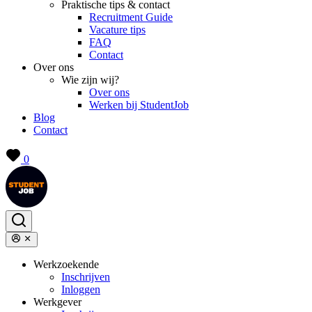
Praktische tips & contact
Recruitment Guide
Vacature tips
FAQ
Contact
Over ons
Wie zijn wij?
Over ons
Werken bij StudentJob
Blog
Contact
0
Werkzoekende
Inschrijven
Inloggen
Werkgever