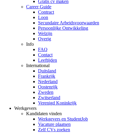
Gratis cv maken
Career Guide
Contract
Loon
Secundaire Arbeidsvoorwaarden
Persoonlijke Ontwikkeling
Welzijn
Overig
Info
FAQ
Contact
Leeftijden
International
Duitsland
Frankrijk
Nederland
Oostenrijk
Zweden
Zwitserland
Verenigd Koninkrijk
Werkgevers
Kandidaten vinden
Werkgevers en StudentJob
Vacature plaatsen
Zelf CVs zoeken