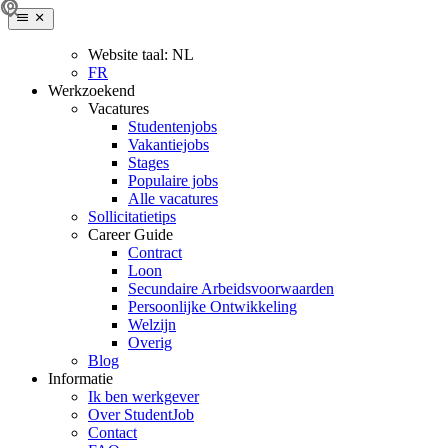
Website taal:
NL
FR
Werkzoekend
Vacatures
Studentenjobs
Vakantiejobs
Stages
Populaire jobs
Alle vacatures
Sollicitatietips
Career Guide
Contract
Loon
Secundaire Arbeidsvoorwaarden
Persoonlijke Ontwikkeling
Welzijn
Overig
Blog
Informatie
Ik ben werkgever
Over StudentJob
Contact