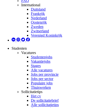
FAQ
International
Duitsland
Frankrijk
Nederland
Oostenrijk
Zweden
Zwitserland
Verenigd Koninkrijk
Studenten
Vacatures
Studentenjobs
Vakantiejobs
Stages
Alle vacatures
Jobs per provincie
Jobs per sector
Populaire jobs
Thuiswerken
Sollicitatietips
Het cv
De sollicitatiebrief
Alle sollicitatietips