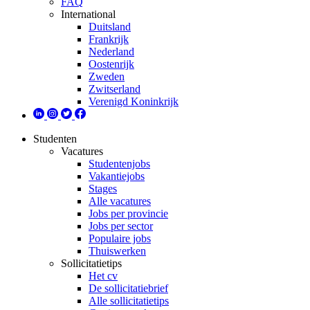
FAQ
International
Duitsland
Frankrijk
Nederland
Oostenrijk
Zweden
Zwitserland
Verenigd Koninkrijk
Studenten
Vacatures
Studentenjobs
Vakantiejobs
Stages
Alle vacatures
Jobs per provincie
Jobs per sector
Populaire jobs
Thuiswerken
Sollicitatietips
Het cv
De sollicitatiebrief
Alle sollicitatietips