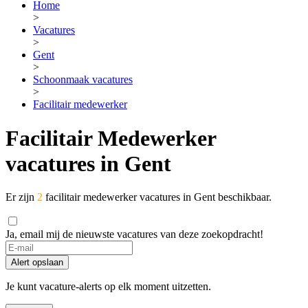
Home
>
Vacatures
>
Gent
>
Schoonmaak vacatures
>
Facilitair medewerker
Facilitair Medewerker
vacatures in Gent
Er zijn
2
facilitair medewerker vacatures in Gent beschikbaar.
Ja, email mij de nieuwste vacatures van deze zoekopdracht!
If
you
Alert opslaan
are
a
Je kunt vacature-alerts op elk moment uitzetten.
human,