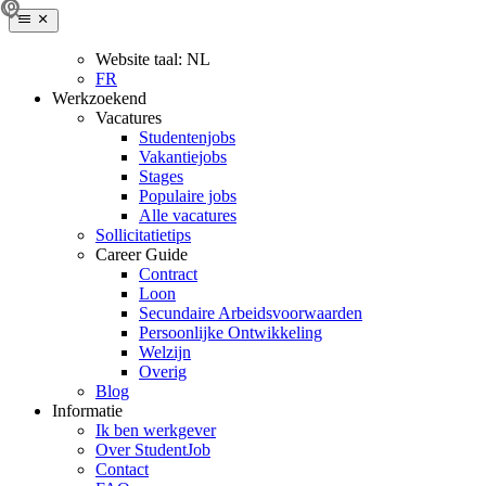
Website taal:
NL
FR
Werkzoekend
Vacatures
Studentenjobs
Vakantiejobs
Stages
Populaire jobs
Alle vacatures
Sollicitatietips
Career Guide
Contract
Loon
Secundaire Arbeidsvoorwaarden
Persoonlijke Ontwikkeling
Welzijn
Overig
Blog
Informatie
Ik ben werkgever
Over StudentJob
Contact