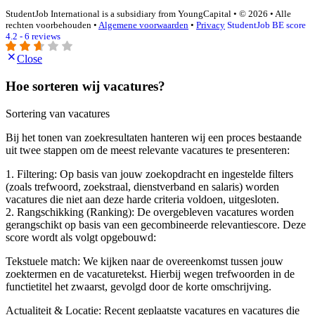
StudentJob International is a subsidiary from YoungCapital • © 2026 • Alle
rechten voorbehouden •
Algemene voorwaarden
•
Privacy
StudentJob BE score
4.2 - 6 reviews
Close
Hoe sorteren wij vacatures?
Sortering van vacatures
Bij het tonen van zoekresultaten hanteren wij een proces bestaande
uit twee stappen om de meest relevante vacatures te presenteren:
1. Filtering: Op basis van jouw zoekopdracht en ingestelde filters
(zoals trefwoord, zoekstraal, dienstverband en salaris) worden
vacatures die niet aan deze harde criteria voldoen, uitgesloten.
2. Rangschikking (Ranking): De overgebleven vacatures worden
gerangschikt op basis van een gecombineerde relevantiescore. Deze
score wordt als volgt opgebouwd:
Tekstuele match: We kijken naar de overeenkomst tussen jouw
zoektermen en de vacaturetekst. Hierbij wegen trefwoorden in de
functietitel het zwaarst, gevolgd door de korte omschrijving.
Actualiteit & Locatie: Recent geplaatste vacatures en vacatures die