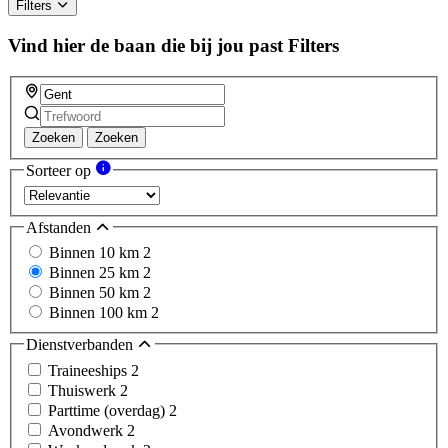
ignore
Filters
this
field
Vind hier de baan die bij jou past
Filters
Zoeken
Zoeken
Sorteer op
Afstanden
Binnen 10 km
2
Binnen 25 km
2
Binnen 50 km
2
Binnen 100 km
2
Dienstverbanden
Traineeships
2
Thuiswerk
2
Parttime (overdag)
2
Avondwerk
2