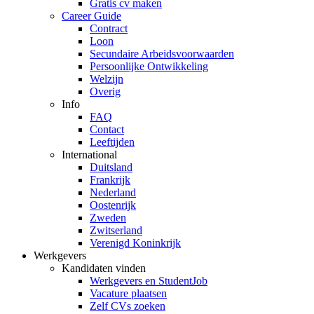
Gratis cv maken
Career Guide
Contract
Loon
Secundaire Arbeidsvoorwaarden
Persoonlijke Ontwikkeling
Welzijn
Overig
Info
FAQ
Contact
Leeftijden
International
Duitsland
Frankrijk
Nederland
Oostenrijk
Zweden
Zwitserland
Verenigd Koninkrijk
Werkgevers
Kandidaten vinden
Werkgevers en StudentJob
Vacature plaatsen
Zelf CVs zoeken