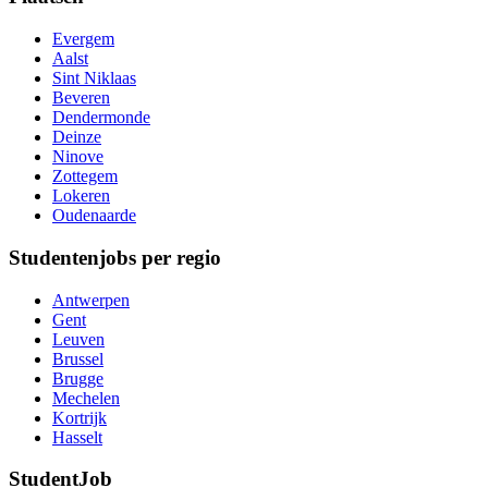
Evergem
Aalst
Sint Niklaas
Beveren
Dendermonde
Deinze
Ninove
Zottegem
Lokeren
Oudenaarde
Studentenjobs per regio
Antwerpen
Gent
Leuven
Brussel
Brugge
Mechelen
Kortrijk
Hasselt
StudentJob