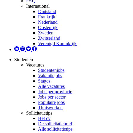
FAQ
International
Duitsland
Frankrijk
Nederland
Oostenrijk
Zweden
Zwitserland
Verenigd Koninkrijk
Studenten
Vacatures
Studentenjobs
Vakantiejobs
Stages
Alle vacatures
Jobs per provincie
Jobs per sector
Populaire jobs
Thuiswerken
Sollicitatietips
Het cv
De sollicitatiebrief
Alle sollicitatietips