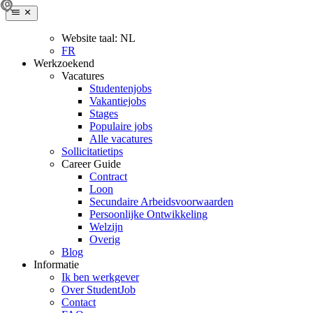
Website taal:
NL
FR
Werkzoekend
Vacatures
Studentenjobs
Vakantiejobs
Stages
Populaire jobs
Alle vacatures
Sollicitatietips
Career Guide
Contract
Loon
Secundaire Arbeidsvoorwaarden
Persoonlijke Ontwikkeling
Welzijn
Overig
Blog
Informatie
Ik ben werkgever
Over StudentJob
Contact