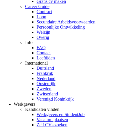
Gratis cv maken
Career Guide
Contract
Loon
Secundaire Arbeidsvoorwaarden
Persoonlijke Ontwikkeling
Welzijn
Overig
Info
FAQ
Contact
Leeftijden
International
Duitsland
Frankrijk
Nederland
Oostenrijk
Zweden
Zwitserland
Verenigd Koninkrijk
Werkgevers
Kandidaten vinden
Werkgevers en StudentJob
Vacature plaatsen
Zelf CVs zoeken