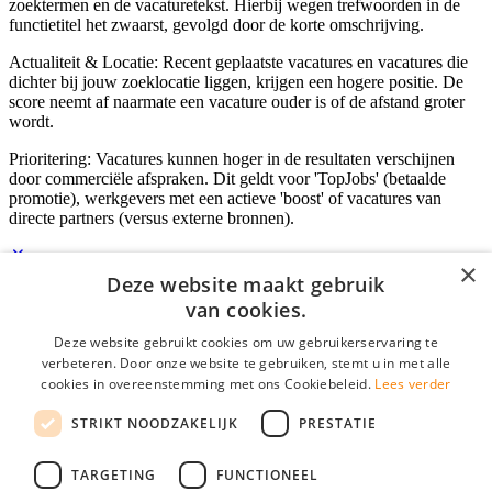
zoektermen en de vacaturetekst. Hierbij wegen trefwoorden in de
functietitel het zwaarst, gevolgd door de korte omschrijving.
Actualiteit & Locatie: Recent geplaatste vacatures en vacatures die
dichter bij jouw zoeklocatie liggen, krijgen een hogere positie. De
score neemt af naarmate een vacature ouder is of de afstand groter
wordt.
Prioritering: Vacatures kunnen hoger in de resultaten verschijnen
door commerciële afspraken. Dit geldt voor 'TopJobs' (betaalde
promotie), werkgevers met een actieve 'boost' of vacatures van
directe partners (versus externe bronnen).
×
Deze website maakt gebruik
Inloggen als bedrijf
van cookies.
Deze website gebruikt cookies om uw gebruikerservaring te
E-mail
*
verbeteren. Door onze website te gebruiken, stemt u in met alle
cookies in overeenstemming met ons Cookiebeleid.
Lees verder
Wachtwoord
STRIKT NOODZAKELIJK
PRESTATIE
login gegevens onthouden
Wachtwoord vergeten?
login
TARGETING
FUNCTIONEEL