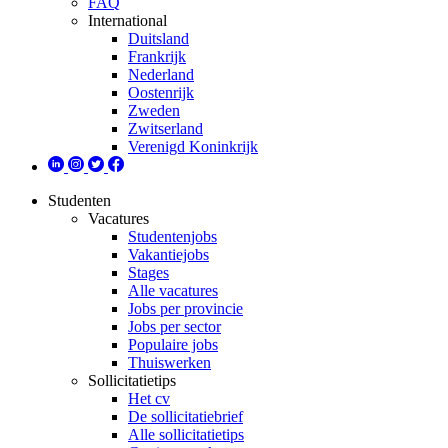
FAQ
International
Duitsland
Frankrijk
Nederland
Oostenrijk
Zweden
Zwitserland
Verenigd Koninkrijk
Studenten
Vacatures
Studentenjobs
Vakantiejobs
Stages
Alle vacatures
Jobs per provincie
Jobs per sector
Populaire jobs
Thuiswerken
Sollicitatietips
Het cv
De sollicitatiebrief
Alle sollicitatietips