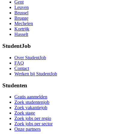
Gent
Leuven
Brussel
Brugge
Mechelen
Kortrijk
Hasselt
StudentJob
Over StudentJob
FAQ
Contact
Werken bij StudentJob
Studenten
Gratis aanmelden
Zoek studentenjob
Zoek vakantiejob
Zoek stage
Zoek jobs per regio
Zoek jobs per sector
Onze partners