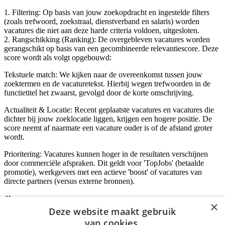
1. Filtering: Op basis van jouw zoekopdracht en ingestelde filters
(zoals trefwoord, zoekstraal, dienstverband en salaris) worden
vacatures die niet aan deze harde criteria voldoen, uitgesloten.
2. Rangschikking (Ranking): De overgebleven vacatures worden
gerangschikt op basis van een gecombineerde relevantiescore. Deze
score wordt als volgt opgebouwd:
Tekstuele match: We kijken naar de overeenkomst tussen jouw
zoektermen en de vacaturetekst. Hierbij wegen trefwoorden in de
functietitel het zwaarst, gevolgd door de korte omschrijving.
Actualiteit & Locatie: Recent geplaatste vacatures en vacatures die
dichter bij jouw zoeklocatie liggen, krijgen een hogere positie. De
score neemt af naarmate een vacature ouder is of de afstand groter
wordt.
Prioritering: Vacatures kunnen hoger in de resultaten verschijnen
door commerciële afspraken. Dit geldt voor 'TopJobs' (betaalde
promotie), werkgevers met een actieve 'boost' of vacatures van
directe partners (versus externe bronnen).
×
Deze website maakt gebruik
Inloggen als bedrijf
van cookies.