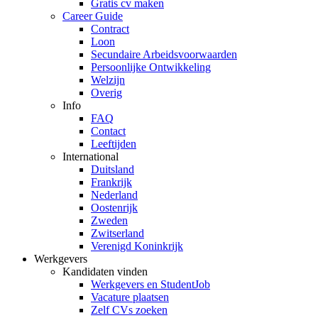
Gratis cv maken
Career Guide
Contract
Loon
Secundaire Arbeidsvoorwaarden
Persoonlijke Ontwikkeling
Welzijn
Overig
Info
FAQ
Contact
Leeftijden
International
Duitsland
Frankrijk
Nederland
Oostenrijk
Zweden
Zwitserland
Verenigd Koninkrijk
Werkgevers
Kandidaten vinden
Werkgevers en StudentJob
Vacature plaatsen
Zelf CVs zoeken