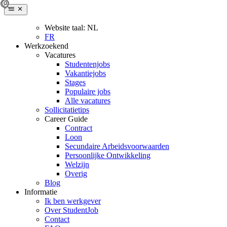
Website taal:
NL
FR
Werkzoekend
Vacatures
Studentenjobs
Vakantiejobs
Stages
Populaire jobs
Alle vacatures
Sollicitatietips
Career Guide
Contract
Loon
Secundaire Arbeidsvoorwaarden
Persoonlijke Ontwikkeling
Welzijn
Overig
Blog
Informatie
Ik ben werkgever
Over StudentJob
Contact