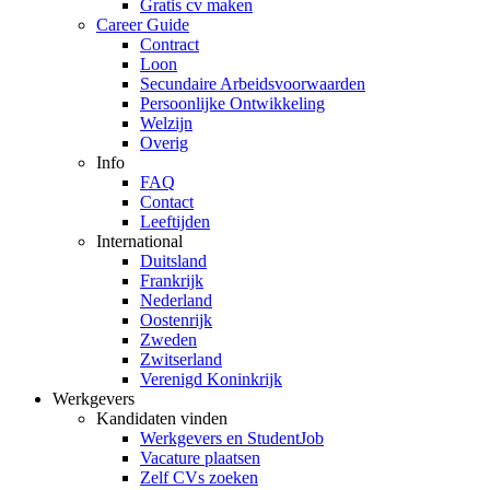
Gratis cv maken
Career Guide
Contract
Loon
Secundaire Arbeidsvoorwaarden
Persoonlijke Ontwikkeling
Welzijn
Overig
Info
FAQ
Contact
Leeftijden
International
Duitsland
Frankrijk
Nederland
Oostenrijk
Zweden
Zwitserland
Verenigd Koninkrijk
Werkgevers
Kandidaten vinden
Werkgevers en StudentJob
Vacature plaatsen
Zelf CVs zoeken