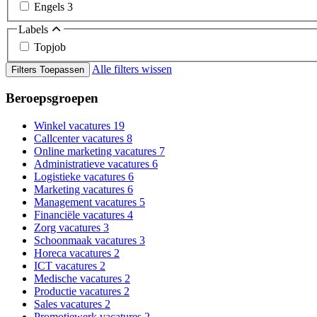
Engels
3
Labels
Topjob
Alle filters wissen
Filters Toepassen
Beroepsgroepen
Winkel vacatures
19
Callcenter vacatures
8
Online marketing vacatures
7
Administratieve vacatures
6
Logistieke vacatures
6
Marketing vacatures
6
Management vacatures
5
Financiële vacatures
4
Zorg vacatures
3
Schoonmaak vacatures
3
Horeca vacatures
2
ICT vacatures
2
Medische vacatures
2
Productie vacatures
2
Sales vacatures
2
Promotiewerk vacatures
2