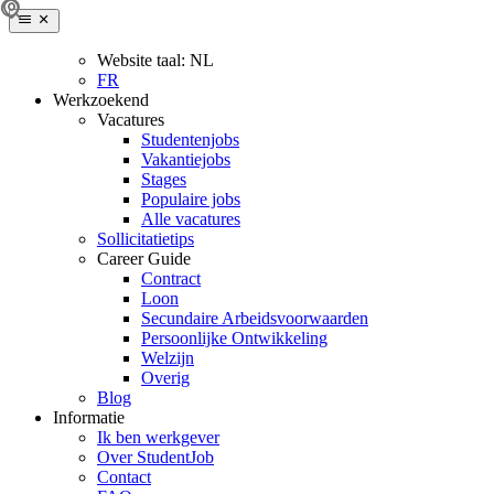
Website taal:
NL
FR
Werkzoekend
Vacatures
Studentenjobs
Vakantiejobs
Stages
Populaire jobs
Alle vacatures
Sollicitatietips
Career Guide
Contract
Loon
Secundaire Arbeidsvoorwaarden
Persoonlijke Ontwikkeling
Welzijn
Overig
Blog
Informatie
Ik ben werkgever
Over StudentJob
Contact