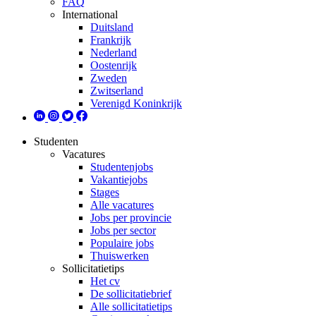
FAQ
International
Duitsland
Frankrijk
Nederland
Oostenrijk
Zweden
Zwitserland
Verenigd Koninkrijk
Studenten
Vacatures
Studentenjobs
Vakantiejobs
Stages
Alle vacatures
Jobs per provincie
Jobs per sector
Populaire jobs
Thuiswerken
Sollicitatietips
Het cv
De sollicitatiebrief
Alle sollicitatietips