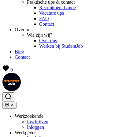
Praktische tips & contact
Recruitment Guide
Vacature tips
FAQ
Contact
Over ons
Wie zijn wij?
Over ons
Werken bij StudentJob
Blog
Contact
0
Werkzoekende
Inschrijven
Inloggen
Werkgever