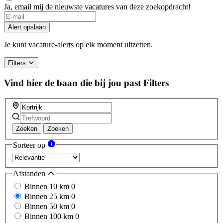
Ja, email mij de nieuwste vacatures van deze zoekopdracht!
If
you
Alert opslaan
are
a
Je kunt vacature-alerts op elk moment uitzetten.
human,
ignore
Filters
this
field
Vind hier de baan die bij jou past
Filters
Zoeken
Zoeken
Sorteer op
Afstanden
Binnen 10 km
0
Binnen 25 km
0
Binnen 50 km
0
Binnen 100 km
0