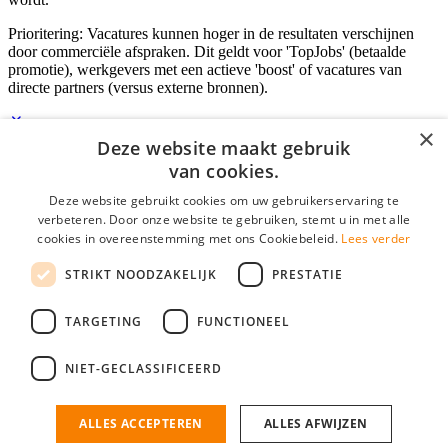
Prioritering: Vacatures kunnen hoger in de resultaten verschijnen
door commerciële afspraken. Dit geldt voor 'TopJobs' (betaalde
promotie), werkgevers met een actieve 'boost' of vacatures van
directe partners (versus externe bronnen).
×
Deze website maakt gebruik
Inloggen als bedrijf
van cookies.
Deze website gebruikt cookies om uw gebruikerservaring te
E-mail
*
verbeteren. Door onze website te gebruiken, stemt u in met alle
cookies in overeenstemming met ons Cookiebeleid.
Lees verder
Wachtwoord
STRIKT NOODZAKELIJK
PRESTATIE
login gegevens onthouden
Wachtwoord vergeten?
login
TARGETING
FUNCTIONEEL
Bedrijf aanmelden
NIET-GECLASSIFICEERD
Na het aanmelden kun je meteen je vacature plaatsen en heb je je
nieuwe collega/werknemer zo gevonden!
ALLES ACCEPTEREN
ALLES AFWIJZEN