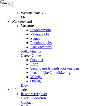
Website taal:
NL
FR
Werkzoekend
Vacatures
Studentenjobs
Vakantiejobs
Stages
Populaire jobs
Alle vacatures
Sollicitatietips
Career Guide
Contract
Loon
Secundaire Arbeidsvoorwaarden
Persoonlijke Ontwikkeling
Welzijn
Overig
Blog
Informatie
Ik ben werkgever
Over StudentJob
Contact