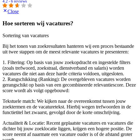
4.2 - 6 reviews
Close
Hoe sorteren wij vacatures?
Sortering van vacatures
Bij het tonen van zoekresultaten hanteren wij een proces bestaande
uit twee stappen om de meest relevante vacatures te presenteren:
1. Filtering: Op basis van jouw zoekopdracht en ingestelde filters
(zoals trefwoord, zoekstraal, dienstverband en salaris) worden
vacatures die niet aan deze harde criteria voldoen, uitgesloten.
2. Rangschikking (Ranking): De overgebleven vacatures worden
gerangschikt op basis van een gecombineerde relevantiescore. Deze
score wordt als volgt opgebouwd:
Tekstuele match: We kijken naar de overeenkomst tussen jouw
zoektermen en de vacaturetekst. Hierbij wegen trefwoorden in de
functietitel het zwaarst, gevolgd door de korte omschrijving.
Actualiteit & Locatie: Recent geplaatste vacatures en vacatures die
dichter bij jouw zoeklocatie liggen, krijgen een hogere positie. De
score neemt af naarmate een vacature ouder is of de afstand groter
wordt.