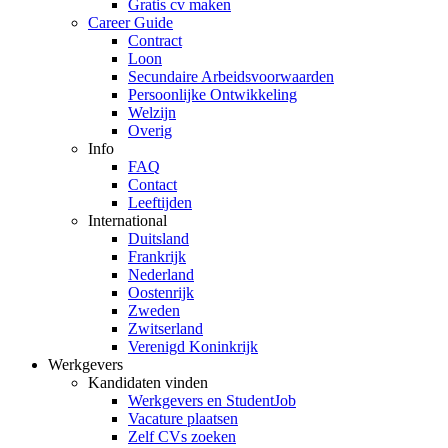
Gratis cv maken
Career Guide
Contract
Loon
Secundaire Arbeidsvoorwaarden
Persoonlijke Ontwikkeling
Welzijn
Overig
Info
FAQ
Contact
Leeftijden
International
Duitsland
Frankrijk
Nederland
Oostenrijk
Zweden
Zwitserland
Verenigd Koninkrijk
Werkgevers
Kandidaten vinden
Werkgevers en StudentJob
Vacature plaatsen
Zelf CVs zoeken