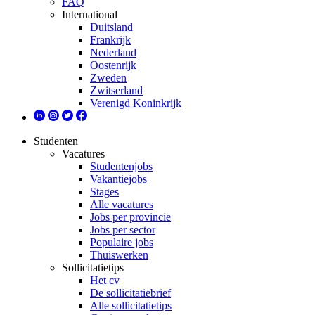
FAQ
International
Duitsland
Frankrijk
Nederland
Oostenrijk
Zweden
Zwitserland
Verenigd Koninkrijk
Studenten
Vacatures
Studentenjobs
Vakantiejobs
Stages
Alle vacatures
Jobs per provincie
Jobs per sector
Populaire jobs
Thuiswerken
Sollicitatietips
Het cv
De sollicitatiebrief
Alle sollicitatietips