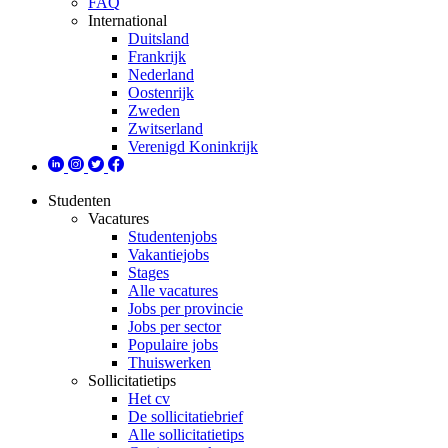
FAQ
International
Duitsland
Frankrijk
Nederland
Oostenrijk
Zweden
Zwitserland
Verenigd Koninkrijk
Studenten
Vacatures
Studentenjobs
Vakantiejobs
Stages
Alle vacatures
Jobs per provincie
Jobs per sector
Populaire jobs
Thuiswerken
Sollicitatietips
Het cv
De sollicitatiebrief
Alle sollicitatietips