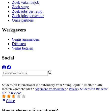
Zoek vakantiejob
Zoek stage
Zoek jobs per regio
Zoek jobs per sector
Onze partners
Werkgevers
Gratis aanmelden
Diensten
Veilig betalen
Social
StudentJob International is a subsidiary from YoungCapital • © 2026 • Alle
rechten voorbehouden •
Algemene voorwaarden
•
Privacy
StudentJob BE score
4.2 - 6 reviews
Close
Hoe sorteren wij vacatures?