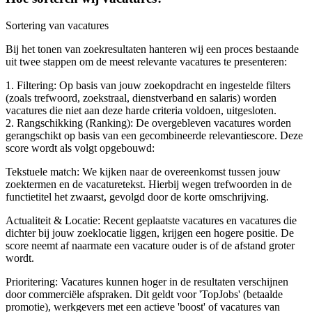
Sortering van vacatures
Bij het tonen van zoekresultaten hanteren wij een proces bestaande
uit twee stappen om de meest relevante vacatures te presenteren:
1. Filtering: Op basis van jouw zoekopdracht en ingestelde filters
(zoals trefwoord, zoekstraal, dienstverband en salaris) worden
vacatures die niet aan deze harde criteria voldoen, uitgesloten.
2. Rangschikking (Ranking): De overgebleven vacatures worden
gerangschikt op basis van een gecombineerde relevantiescore. Deze
score wordt als volgt opgebouwd:
Tekstuele match: We kijken naar de overeenkomst tussen jouw
zoektermen en de vacaturetekst. Hierbij wegen trefwoorden in de
functietitel het zwaarst, gevolgd door de korte omschrijving.
Actualiteit & Locatie: Recent geplaatste vacatures en vacatures die
dichter bij jouw zoeklocatie liggen, krijgen een hogere positie. De
score neemt af naarmate een vacature ouder is of de afstand groter
wordt.
Prioritering: Vacatures kunnen hoger in de resultaten verschijnen
door commerciële afspraken. Dit geldt voor 'TopJobs' (betaalde
promotie), werkgevers met een actieve 'boost' of vacatures van