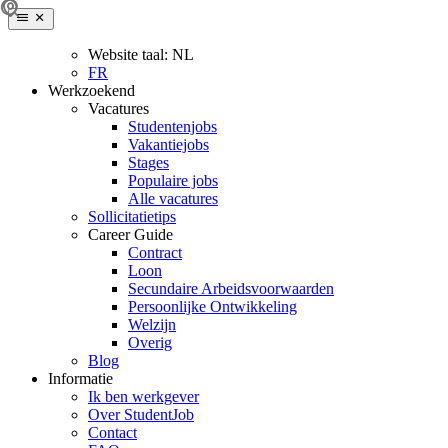
Website taal:
NL
FR
Werkzoekend
Vacatures
Studentenjobs
Vakantiejobs
Stages
Populaire jobs
Alle vacatures
Sollicitatietips
Career Guide
Contract
Loon
Secundaire Arbeidsvoorwaarden
Persoonlijke Ontwikkeling
Welzijn
Overig
Blog
Informatie
Ik ben werkgever
Over StudentJob
Contact