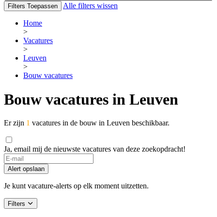
Alle filters wissen
Filters Toepassen
Home
>
Vacatures
>
Leuven
>
Bouw vacatures
Bouw vacatures in Leuven
Er zijn
1
vacatures in de bouw in Leuven beschikbaar.
Ja, email mij de nieuwste vacatures van deze zoekopdracht!
If
you
Alert opslaan
are
a
Je kunt vacature-alerts op elk moment uitzetten.
human,
ignore
Filters
this