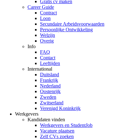
Gratis cv maken
Career Guide
Contract
Loon
Secundaire Arbeidsvoorwaarden
Persoonlijke Ontwikkeling
Welzijn
Overig
Info
FAQ
Contact
Leeftijden
International
Duitsland
Frankrijk
Nederland
Oostenrijk
Zweden
Zwitserland
Verenigd Koninkrijk
Werkgevers
Kandidaten vinden
Werkgevers en StudentJob
Vacature plaatsen
Zelf CVs zoeken